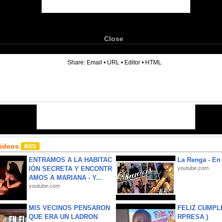
Close
6
Share:
Email
•
URL
•
Editor
•
HTML
Videos
ENTRAMOS A LA HABITAC
La Renga - En 
IÓN SECRETA Y ENCONTR
youtube.com
AMOS A MARIANA - Y...
youtube.com
MIS VECINOS PENSARON
FELIZ CUMPL
QUE ERA UN LADRON
RPRESA )