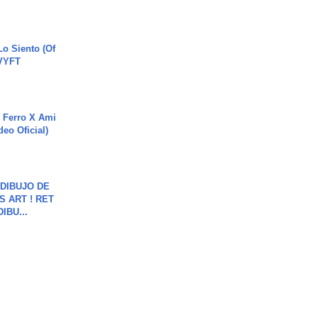
o Siento (Of
#VYFT
 Ferro X Ami
deo Oficial)
DIBUJO DE
S ART ! RET
DIBU...