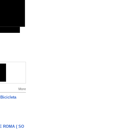
More
Bicicleta
E ROMA ( SO