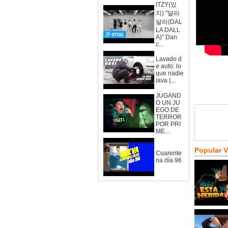
ITZY(있
지) "달라
달라(DAL
LA DALL
A)" Dan
c...
Lavado d
e auto: lo
que nadie
lava (...
JUGAND
O UN JU
EGO DE
TERROR
POR PRI
ME...
Popular 
Cuarente
na día 96