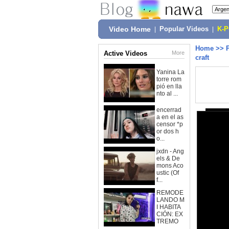
Video Home
|
Popular Videos
|
K-
Home
>>
Active Videos
More
craft
Yanina La
torre rom
pió en lla
nto al ...
encerrad
a en el as
censor *p
or dos h
o...
jxdn - Ang
els & De
mons Aco
ustic (Of
f...
REMODE
LANDO M
I HABITA
CIÓN: EX
TREMO