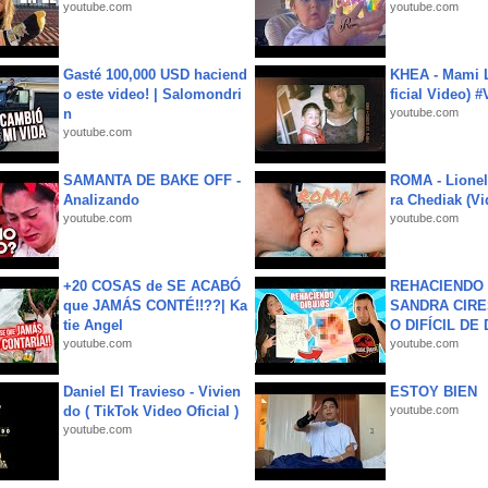
youtube.com
youtube.com
Gasté 100,000 USD haciend
KHEA - Mami L
o este video! | Salomondri
ficial Video) 
n
youtube.com
youtube.com
SAMANTA DE BAKE OFF -
ROMA - Lionel
Analizando
ra Chediak (Vi
youtube.com
youtube.com
+20 COSAS de SE ACABÓ
REHACIENDO 
que JAMÁS CONTÉ!!??| Ka
SANDRA CIRE
tie Angel
O DIFÍCIL DE 
youtube.com
youtube.com
Daniel El Travieso - Vivien
ESTOY BIEN
do ( TikTok Video Oficial )
youtube.com
youtube.com