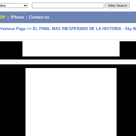
POP
|
iPhone
|
Contact us
Previous Page
>>
EL FINAL MAS INESPERADO DE LA HISTORIA - Sky W