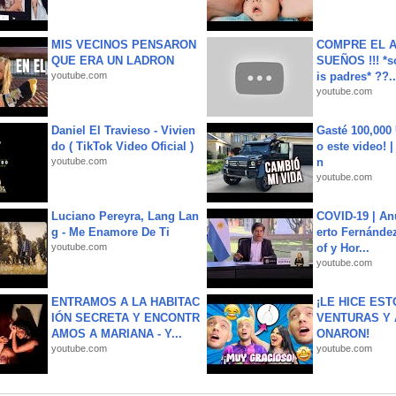
MIS VECINOS PENSARON
COMPRE EL A
QUE ERA UN LADRON
SUEÑOS !!! *s
youtube.com
is padres* ??..
youtube.com
Daniel El Travieso - Vivien
Gasté 100,000
do ( TikTok Video Oficial )
o este video! 
youtube.com
n
youtube.com
Luciano Pereyra, Lang Lan
COVID-19 | An
g - Me Enamore De Ti
erto Fernández
youtube.com
of y Hor...
youtube.com
ENTRAMOS A LA HABITAC
¡LE HICE EST
IÓN SECRETA Y ENCONTR
VENTURAS Y 
AMOS A MARIANA - Y...
ONARON!
youtube.com
youtube.com