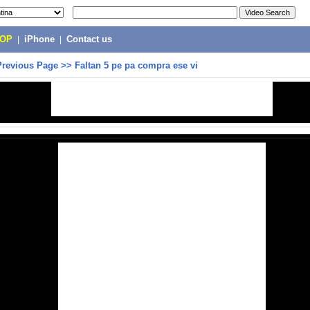
POP
|
iPhone
|
Contact us
Previous Page
>>
Faltan 5 pe pa compra ese vi