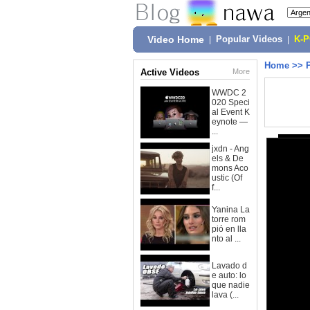
Video Home
|
Popular Videos
|
K-
Home
>>
Active Videos
More
WWDC 2
020 Speci
al Event K
eynote —
...
jxdn - Ang
els & De
mons Aco
ustic (Of
f...
Yanina La
torre rom
pió en lla
nto al ...
Lavado d
e auto: lo
que nadie
lava (...