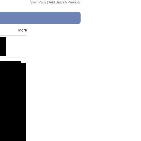
Start Page
|
Add Search Provider
More