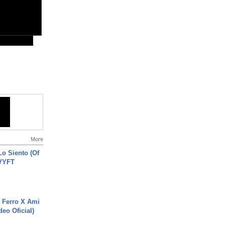
More
o Siento (Of
#VYFT
 Ferro X Ami
deo Oficial)