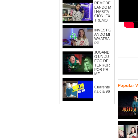
REMODE
LANDO M
I HABITA
CIÓN: EX
TREMO
INVESTIG
ANDO MI
WHATSA
PP
JUGAND
O UN JU
EGO DE
TERROR
POR PRI
ME...
Popular 
Cuarente
na día 96