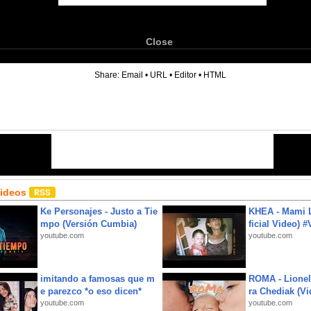
Close
6
Share:
Email
•
URL
•
Editor
•
HTML
Videos
Ke Personajes - Justo a Tie
KHEA - Mami L
mpo (Versión Cumbia)
ficial Video) 
youtube.com
youtube.com
imitando a famosas que m
ROMA - Lionel
e parezco *o eso dicen*
ra Chediak (Vi
youtube.com
youtube.com