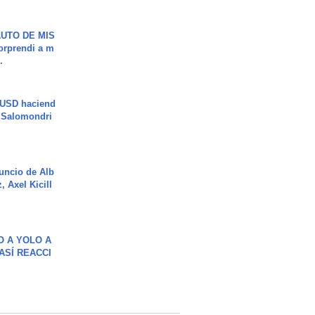
UTO DE MIS
orprendi a m
.
 USD haciend
| Salomondri
uncio de Alb
, Axel Kicill
O A YOLO A
ASÍ REACCI