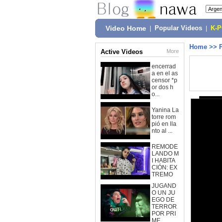
Video Home
|
Popular Videos
|
K-
Home
>>
Active Videos
More
encerrad
a en el as
censor *p
or dos h
o...
Yanina La
torre rom
pió en lla
nto al ...
REMODE
LANDO M
I HABITA
CIÓN: EX
TREMO
JUGAND
O UN JU
EGO DE
TERROR
POR PRI
ME...