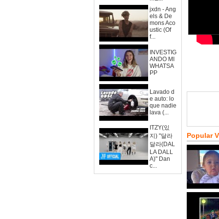
jxdn - Ang
els & De
mons Aco
ustic (Of
f...
INVESTIG
ANDO MI
WHATSA
PP
Lavado d
e auto: lo
que nadie
lava (...
ITZY(있
Popular 
지) "달라
달라(DAL
LA DALL
A)" Dan
c...