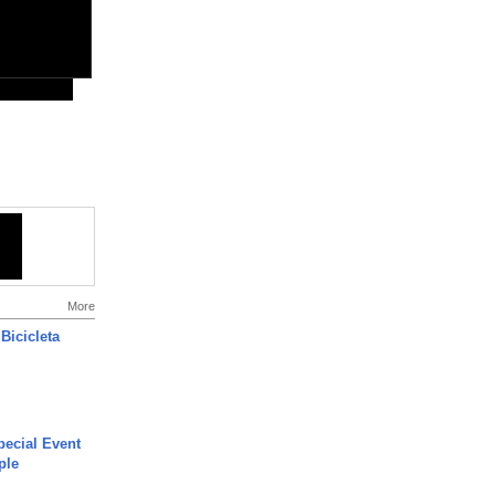
More
Bicicleta
ecial Event
ple