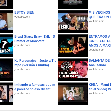
ESTOY BIEN
MIS VECINO
youtube.com
QUE ERA UN 
youtube.com
Brawl Stars: Brawl Talk - S
ENTRAMOS A 
ummer of Monsters!
IÓN SECRETA
youtube.com
AMOS A MARIA
youtube.com
Ke Personajes - Justo a Tie
SAMANTA DE 
mpo (Versión Cumbia)
Analizando
youtube.com
youtube.com
imitando a famosas que m
KHEA - Mami L
e parezco *o eso dicen*
ficial Video) 
youtube.com
youtube.com