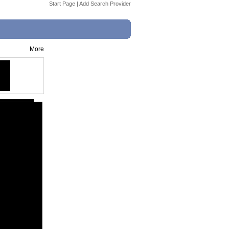
Start Page
|
Add Search Provider
More