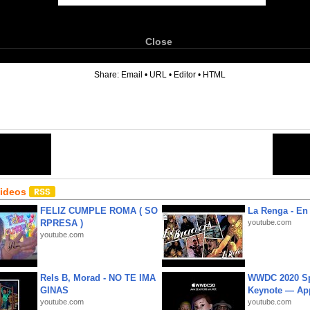
Close
6
Share:
Email
•
URL
•
Editor
•
HTML
Videos
FELIZ CUMPLE ROMA ( SO
La Renga - En 
RPRESA )
youtube.com
youtube.com
Rels B, Morad - NO TE IMA
WWDC 2020 Sp
GINAS
Keynote — Ap
youtube.com
youtube.com