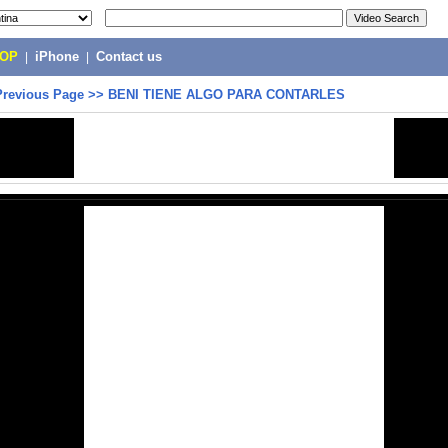
POP
|
iPhone
|
Contact us
Previous Page
>>
BENI TIENE ALGO PARA CONTARLES