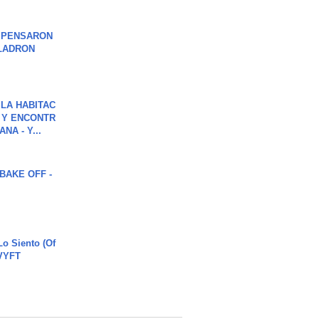
S PENSARON
LADRON
LA HABITAC
 Y ENCONTR
NA - Y...
BAKE OFF -
o Siento (Of
#VYFT