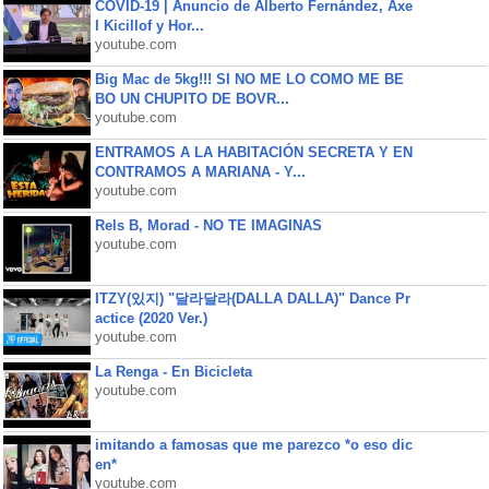
COVID-19 | Anuncio de Alberto Fernández, Axe
l Kicillof y Hor...
youtube.com
Big Mac de 5kg!!! SI NO ME LO COMO ME BE
BO UN CHUPITO DE BOVR...
youtube.com
ENTRAMOS A LA HABITACIÓN SECRETA Y EN
CONTRAMOS A MARIANA - Y...
youtube.com
Rels B, Morad - NO TE IMAGINAS
youtube.com
ITZY(있지) "달라달라(DALLA DALLA)" Dance Pr
actice (2020 Ver.)
youtube.com
La Renga - En Bicicleta
youtube.com
imitando a famosas que me parezco *o eso dic
en*
youtube.com