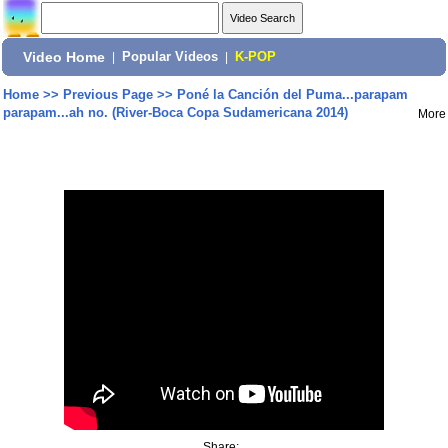
Video Home
|
Popular Videos
|
K-POP
Home
>>
Previous Page
>>
Poné la Canción del Puma...parapam
parapam...ah no. (River-Boca Copa Sudamericana 2014)
More
Share: