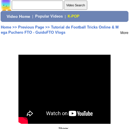
Video Home
|
Popular Videos
|
K-POP
Home
>>
Previous Page
>>
Tutorial de Football Tricks Online & M
ega Puchero FTO - GuidoFTO Vlogs
More
Share: