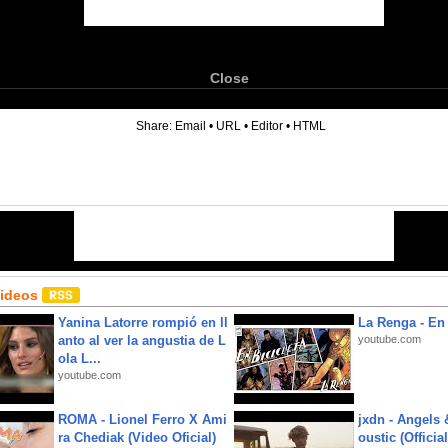
Close
6
Share:
Email
•
URL
•
Editor
•
HTML
Videos
Yanina Latorre rompió en ll
La Renga - En 
anto al ver la angustia de L
youtube.com
ola L...
youtube.com
ROMA - Lionel Ferro X Ami
jxdn - Angels
ra Chediak (Video Oficial)
oustic (Officia