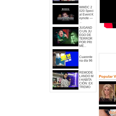
WWDC 2
020 Speci
al Event K
eynote —
...
JUGAND
O UN JU
EGO DE
TERROR
POR PRI
ME...
Cuarente
na día 96
REMODE
LANDO M
Popular 
I HABITA
CIÓN: EX
TREMO