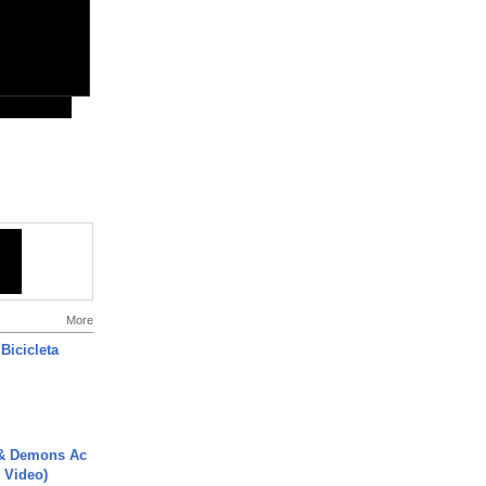
More
Bicicleta
 & Demons Ac
l Video)