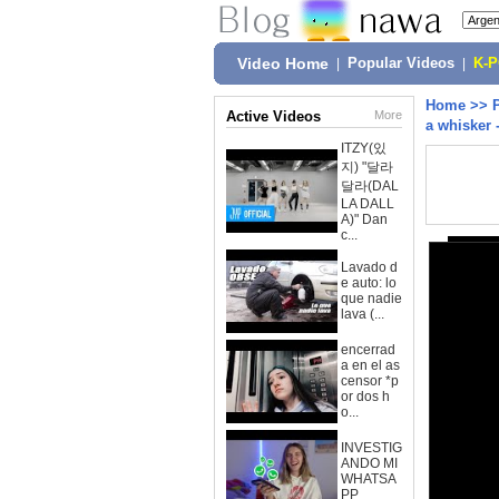
Video Home
|
Popular Videos
|
K-
Home
>>
Active Videos
More
a whisker 
ITZY(있
지) "달라
달라(DAL
LA DALL
A)" Dan
c...
Lavado d
e auto: lo
que nadie
lava (...
encerrad
a en el as
censor *p
or dos h
o...
INVESTIG
ANDO MI
WHATSA
PP