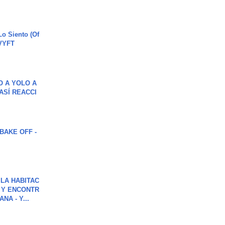
o Siento (Of
#VYFT
O A YOLO A
ASÍ REACCI
BAKE OFF -
LA HABITAC
 Y ENCONTR
NA - Y...