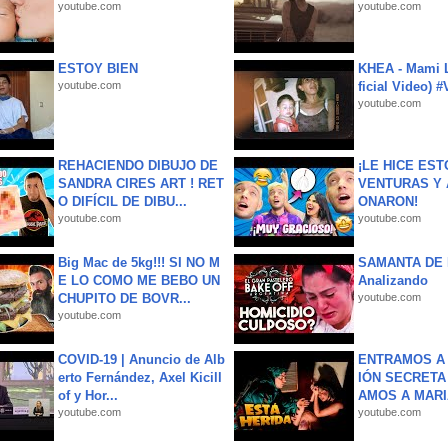
youtube.com
youtube.com
ESTOY BIEN
KHEA - Mami L
youtube.com
ficial Video) 
youtube.com
REHACIENDO DIBUJO DE
¡LE HICE EST
SANDRA CIRES ART ! RET
VENTURAS Y 
O DIFÍCIL DE DIBU...
ONARON!
youtube.com
youtube.com
Big Mac de 5kg!!! SI NO M
SAMANTA DE 
E LO COMO ME BEBO UN
Analizando
CHUPITO DE BOVR...
youtube.com
youtube.com
COVID-19 | Anuncio de Alb
ENTRAMOS A 
erto Fernández, Axel Kicill
IÓN SECRETA
of y Hor...
AMOS A MARIA
youtube.com
youtube.com