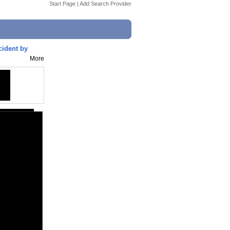
Start Page
|
Add Search Provider
cident by
More