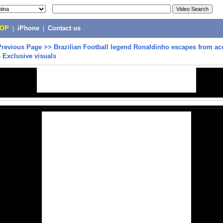
POP
|
iPhone
|
Contact us
Previous Page
>>
Brazilian Football legend Ronaldinho escapes from ac
- Exclusive visuals