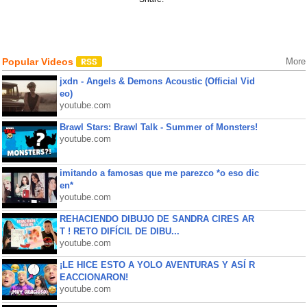
Popular Videos
More
jxdn - Angels & Demons Acoustic (Official Vid
eo)
youtube.com
Brawl Stars: Brawl Talk - Summer of Monsters!
youtube.com
imitando a famosas que me parezco *o eso dic
en*
youtube.com
REHACIENDO DIBUJO DE SANDRA CIRES AR
T ! RETO DIFÍCIL DE DIBU...
youtube.com
¡LE HICE ESTO A YOLO AVENTURAS Y ASÍ R
EACCIONARON!
youtube.com