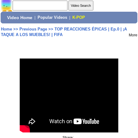
Video Home
|
Popular Videos
|
K-POP
Home
>>
Previous Page
>>
TOP REACCIONES ÉPICAS | Ep.0 | ¡A
TAQUE A LOS MUEBLES! | FIFA
More
Share: