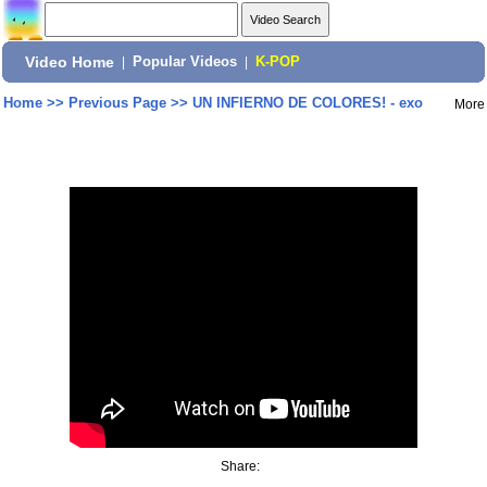
Video Home
|
Popular Videos
|
K-POP
Home
>>
Previous Page
>>
UN INFIERNO DE COLORES! - exo
More
Share: