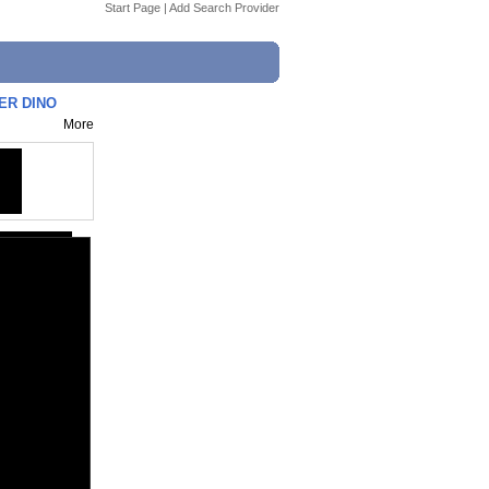
Start Page
|
Add Search Provider
ER DINO
More