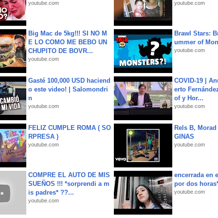
youtube.com
youtube.com
Big Mac de 5kg!!! SI NO M
Brawl Stars: B
E LO COMO ME BEBO UN
ummer of Mon
CHUPITO DE BOVR...
youtube.com
youtube.com
Gasté 100,000 USD haciend
COVID-19 | An
o este video! | Salomondri
erto Fernández
n
of y Hor...
youtube.com
youtube.com
FELIZ CUMPLE ROMA ( SO
Rels B, Morad
RPRESA )
GINAS
youtube.com
youtube.com
COMPRE EL AUTO DE MIS
encerrada en e
SUEÑOS !!! *sorprendi a m
por dos horas
is padres* ??...
youtube.com
youtube.com