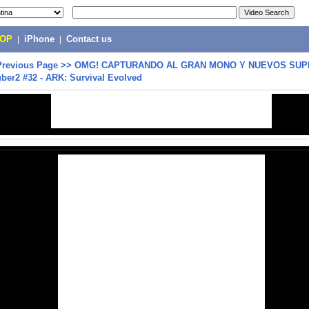
POP
|
iPhone
|
Contact us
Previous Page
>>
OMG! CAPTURANDO AL GRAN MONO Y NUEVOS SUP
Tuber2 #32 - ARK: Survival Evolved