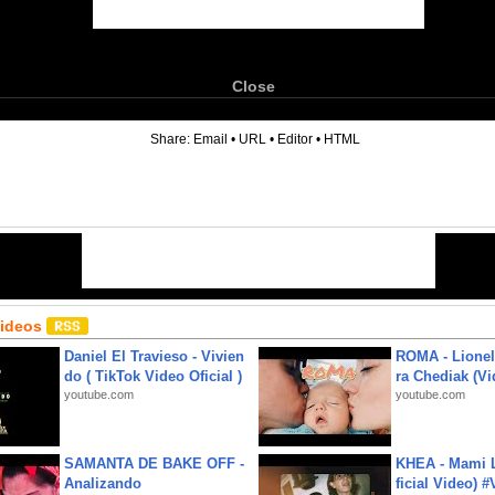
Close
6
Share:
Email
•
URL
•
Editor
•
HTML
Videos
Daniel El Travieso - Vivien
ROMA - Lionel
do ( TikTok Video Oficial )
ra Chediak (Vi
youtube.com
youtube.com
SAMANTA DE BAKE OFF -
KHEA - Mami L
Analizando
ficial Video) 