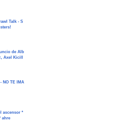
rawl Talk - S
sters!
uncio de Alb
, Axel Kicill
 - NO TE IMA
l ascensor *
* ahre