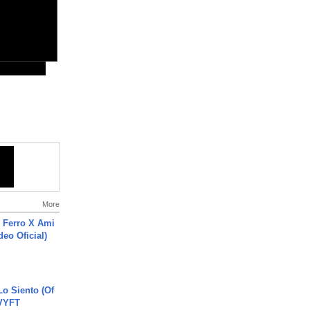
More
 Ferro X Ami
deo Oficial)
o Siento (Of
#VYFT