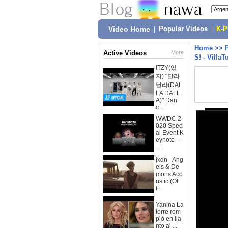
Video Home
|
Popular Videos
|
K-
Home
>>
Active Videos
More
S! - Villa
ITZY(있
지) "달라
달라(DAL
LA DALL
A)" Dan
c...
WWDC 2
020 Speci
al Event K
eynote —
...
jxdn - Ang
els & De
mons Aco
ustic (Of
f...
Yanina La
torre rom
pió en lla
nto al ...