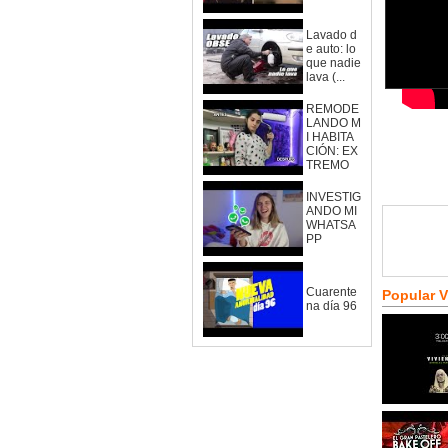
Lavado d
e auto: lo
que nadie
lava (...
REMODE
LANDO M
I HABITA
CIÓN: EX
TREMO
INVESTIG
ANDO MI
WHATSA
PP
Cuarente
Popular 
na día 96