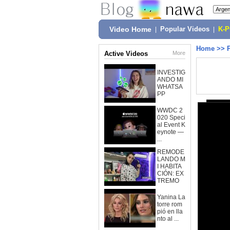
Video Home
|
Popular Videos
|
K-
Home
>>
Active Videos
More
INVESTIG
ANDO MI
WHATSA
PP
WWDC 2
020 Speci
al Event K
eynote —
...
REMODE
LANDO M
I HABITA
CIÓN: EX
TREMO
Yanina La
torre rom
pió en lla
nto al ...