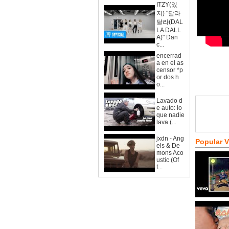
ITZY(있
지) "달라
달라(DAL
LA DALL
A)" Dan
c...
encerrad
a en el as
censor *p
or dos h
o...
Lavado d
e auto: lo
que nadie
lava (...
jxdn - Ang
Popular 
els & De
mons Aco
ustic (Of
f...