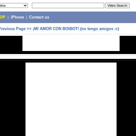
POP
|
iPhone
|
Contact us
Previous Page
>>
¡MI AMOR CON BOIBOT! (no tengo amigos :c)