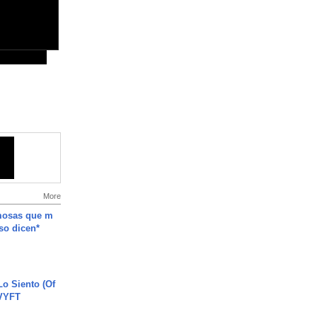
More
mosas que m
so dicen*
o Siento (Of
#VYFT