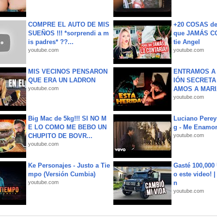
COMPRE EL AUTO DE MIS
+20 COSAS d
SUEÑOS !!! *sorprendi a m
que JAMÁS CO
is padres* ??...
tie Angel
youtube.com
youtube.com
MIS VECINOS PENSARON
ENTRAMOS A 
QUE ERA UN LADRON
IÓN SECRETA
youtube.com
AMOS A MARIA
youtube.com
Big Mac de 5kg!!! SI NO M
Luciano Perey
E LO COMO ME BEBO UN
g - Me Enamor
CHUPITO DE BOVR...
youtube.com
youtube.com
Ke Personajes - Justo a Tie
Gasté 100,000
mpo (Versión Cumbia)
o este video! 
youtube.com
n
youtube.com