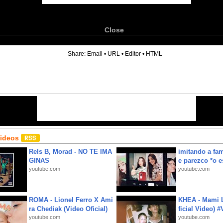
Close
6
Share:
Email
•
URL
•
Editor
•
HTML
Videos
Rels B, Morad - NO TE IMA
imitando a fa
GINAS
e parezco *o e
youtube.com
youtube.com
ROMA - Lionel Ferro X Ami
KHEA - Mami L
ra Chediak (Video Oficial)
ficial Video) 
youtube.com
youtube.com