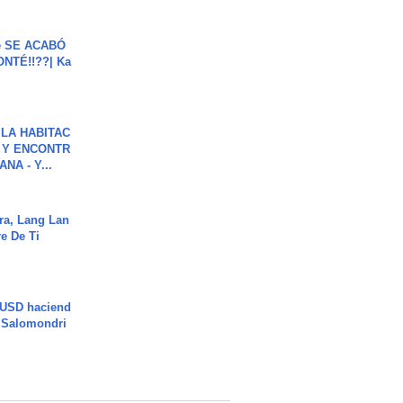
e SE ACABÓ
NTÉ!!??| Ka
LA HABITAC
 Y ENCONTR
NA - Y...
ra, Lang Lan
e De Ti
 USD haciend
| Salomondri