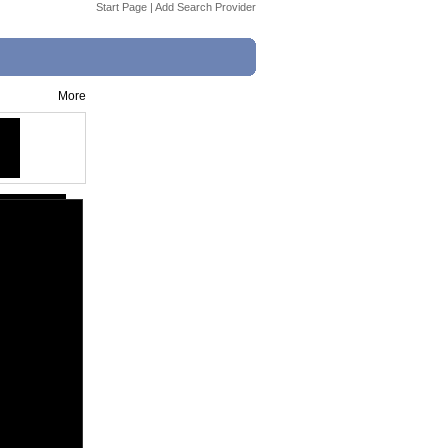
Start Page
|
Add Search Provider
More