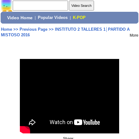
Video Home
|
Popular Videos
|
K-POP
Home
>>
Previous Page
>>
INSTITUTO 2 TALLERES 1│PARTIDO A
MISTOSO 2016
More
Share: