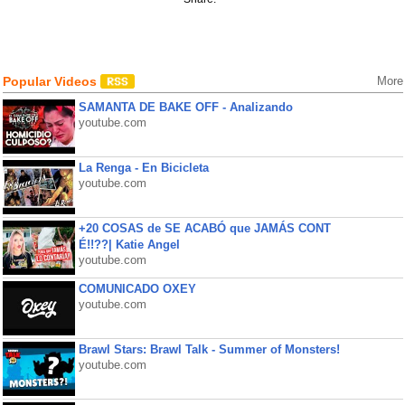
Popular Videos
More
SAMANTA DE BAKE OFF - Analizando
youtube.com
La Renga - En Bicicleta
youtube.com
+20 COSAS de SE ACABÓ que JAMÁS CONT
É!!??| Katie Angel
youtube.com
COMUNICADO OXEY
youtube.com
Brawl Stars: Brawl Talk - Summer of Monsters!
youtube.com