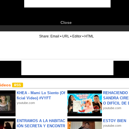
Close
6
Share:
Email
•
URL
•
Editor
•
HTML
Videos
KHEA - Mami Lo Siento (Of
REHACIENDO 
ficial Video) #VYFT
SANDRA CIRE
youtube.com
O DIFÍCIL DE 
youtube.com
ENTRAMOS A LA HABITAC
ESTOY BIEN
IÓN SECRETA Y ENCONTR
youtube.com