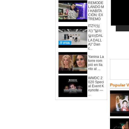
REMODE
LANDO M
I HABITA
CIÓN: EX
TREMO
ITZY(있
지) "달라
달라(DAL
LA DALL
A)" Dan
c...
Yanina La
torre rom
pió en lla
nto al ...
WWDC 2
020 Speci
Popular 
al Event K
eynote —
...