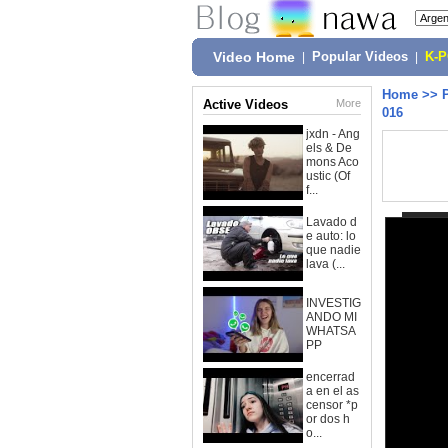
Video Home
|
Popular Videos
|
K-
Home
>>
Active Videos
More
016
jxdn - Ang
els & De
mons Aco
ustic (Of
f...
Lavado d
e auto: lo
que nadie
lava (...
INVESTIG
ANDO MI
WHATSA
PP
encerrad
a en el as
censor *p
or dos h
o...