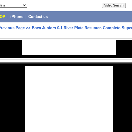
POP
|
iPhone
|
Contact us
Previous Page
>>
Boca Juniors 0-1 River Plate Resumen Completo Super