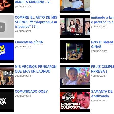
AMOS A MARIANA - Y...
youtube.com
COMPRE EL AUTO DE MIS
imitando a fa
SUEÑOS !!! *sorprendi a m
e parezco *o e
is padres* ??...
youtube.com
youtube.com
Cuarentena día 96
Rels B, Morad
youtube.com
GINAS
youtube.com
MIS VECINOS PENSARON
FELIZ CUMPL
QUE ERA UN LADRON
RPRESA )
youtube.com
youtube.com
COMUNICADO OXEY
SAMANTA DE 
youtube.com
Analizando
youtube.com