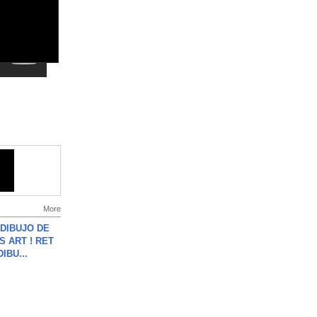
More
DIBUJO DE
S ART ! RET
DIBU...