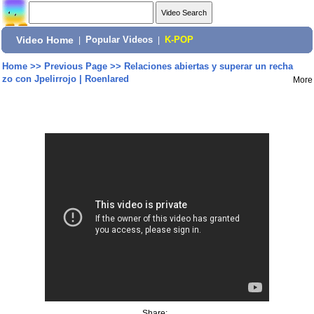
Video Home
|
Popular Videos
|
K-POP
Home
>>
Previous Page
>>
Relaciones abiertas y superar un recha
zo con Jpelirrojo | Roenlared
More
Share: