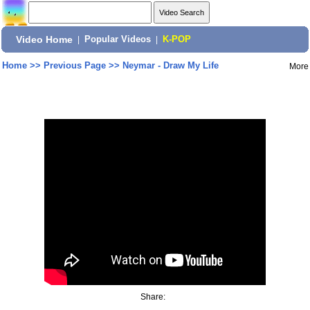
Video Home
|
Popular Videos
|
K-POP
Home
>>
Previous Page
>>
Neymar - Draw My Life
More
Share: