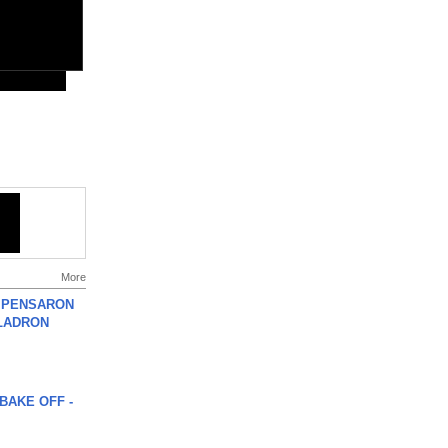
More
S PENSARON
LADRON
BAKE OFF -