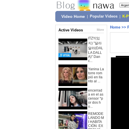
Video Home
|
Popular Videos
|
K-
Home
>>
Active Videos
More
ITZY(있
지) "달라
달라(DAL
LA DALL
A)" Dan
c...
Yanina La
torre rom
pió en lla
nto al ...
encerrad
a en el as
censor *p
or dos h
o...
REMODE
LANDO M
I HABITA
CIÓN: EX