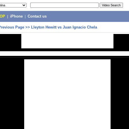
POP
|
iPhone
|
Contact us
Previous Page
>>
Lleyton Hewitt vs Juan Ignacio Chela