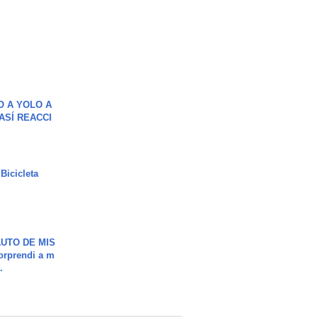
O A YOLO A
ASÍ REACCI
Bicicleta
UTO DE MIS
orprendi a m
.