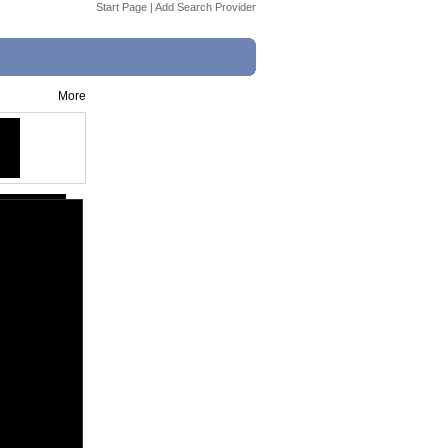
Start Page
|
Add Search Provider
More