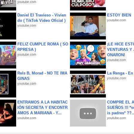
youtube.com
Daniel El Travieso - Vivien
ESTOY BIEN
do ( TikTok Video Oficial )
youtube.com
youtube.com
FELIZ CUMPLE ROMA ( SO
¡LE HICE EST
RPRESA )
VENTURAS Y 
youtube.com
ONARON!
youtube.com
Rels B, Morad - NO TE IMA
La Renga - En 
GINAS
youtube.com
youtube.com
ENTRAMOS A LA HABITAC
COMPRE EL A
IÓN SECRETA Y ENCONTR
SUEÑOS !!! *s
AMOS A MARIANA - Y...
is padres* ??..
youtube.com
youtube.com