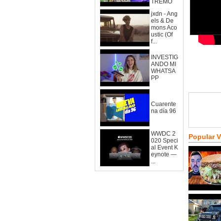
TREMO
jxdn - Ang
els & De
mons Aco
ustic (Of
f...
INVESTIG
ANDO MI
WHATSA
PP
Cuarente
na día 96
WWDC 2
Popular 
020 Speci
al Event K
eynote —
...