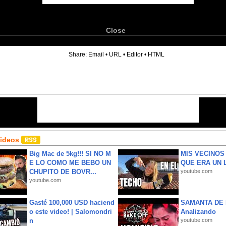
Close
6
Share:
Email
•
URL
•
Editor
•
HTML
Videos
Big Mac de 5kg!!! SI NO M
MIS VECINO
E LO COMO ME BEBO UN
QUE ERA UN 
CHUPITO DE BOVR...
youtube.com
youtube.com
Gasté 100,000 USD haciend
SAMANTA DE 
o este video! | Salomondri
Analizando
n
youtube.com