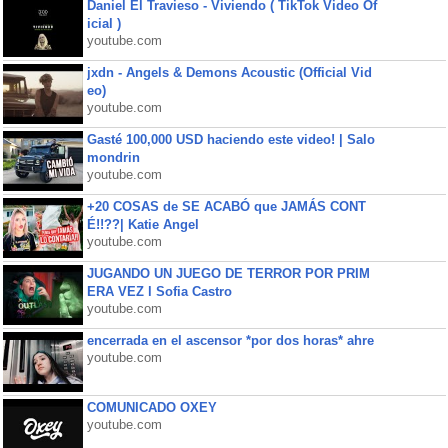
Daniel El Travieso - Viviendo ( TikTok Video Of
icial )
youtube.com
jxdn - Angels & Demons Acoustic (Official Vid
eo)
youtube.com
Gasté 100,000 USD haciendo este video! | Salo
mondrin
youtube.com
+20 COSAS de SE ACABÓ que JAMÁS CONT
É!!??| Katie Angel
youtube.com
JUGANDO UN JUEGO DE TERROR POR PRIM
ERA VEZ l Sofia Castro
youtube.com
encerrada en el ascensor *por dos horas* ahre
youtube.com
COMUNICADO OXEY
youtube.com