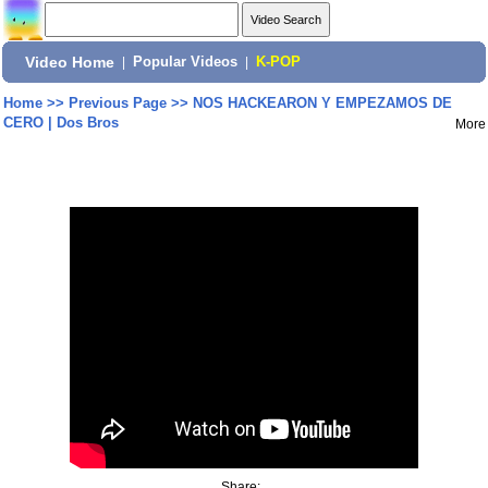
Video Home
|
Popular Videos
|
K-POP
Home
>>
Previous Page
>>
NOS HACKEARON Y EMPEZAMOS DE
CERO | Dos Bros
More
Share: