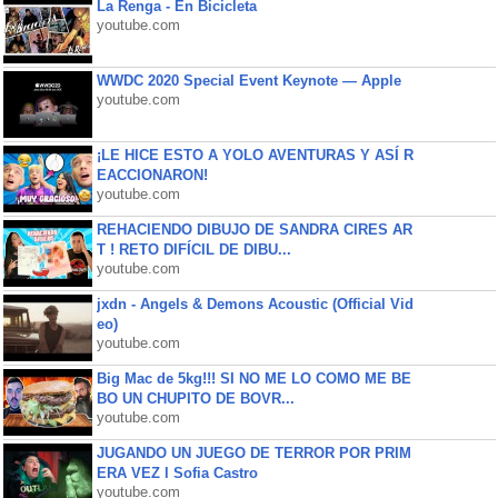
La Renga - En Bicicleta
youtube.com
WWDC 2020 Special Event Keynote — Apple
youtube.com
¡LE HICE ESTO A YOLO AVENTURAS Y ASÍ R
EACCIONARON!
youtube.com
REHACIENDO DIBUJO DE SANDRA CIRES AR
T ! RETO DIFÍCIL DE DIBU...
youtube.com
jxdn - Angels & Demons Acoustic (Official Vid
eo)
youtube.com
Big Mac de 5kg!!! SI NO ME LO COMO ME BE
BO UN CHUPITO DE BOVR...
youtube.com
JUGANDO UN JUEGO DE TERROR POR PRIM
ERA VEZ l Sofia Castro
youtube.com