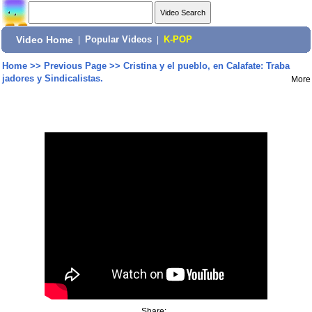
Video Home
|
Popular Videos
|
K-POP
Home
>>
Previous Page
>>
Cristina y el pueblo, en Calafate: Traba
jadores y Sindicalistas.
More
Share: