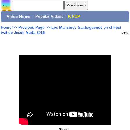
Video Home
|
Popular Videos
|
K-POP
Home
>>
Previous Page
>>
Los Manseros Santiagueños en el Fest
ival de Jesús María 2016
More
Share: