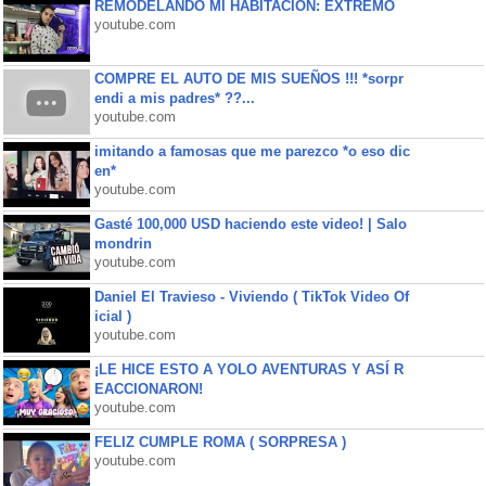
REMODELANDO MI HABITACIÓN: EXTREMO
youtube.com
COMPRE EL AUTO DE MIS SUEÑOS !!! *sorpr
endi a mis padres* ??...
youtube.com
imitando a famosas que me parezco *o eso dic
en*
youtube.com
Gasté 100,000 USD haciendo este video! | Salo
mondrin
youtube.com
Daniel El Travieso - Viviendo ( TikTok Video Of
icial )
youtube.com
¡LE HICE ESTO A YOLO AVENTURAS Y ASÍ R
EACCIONARON!
youtube.com
FELIZ CUMPLE ROMA ( SORPRESA )
youtube.com