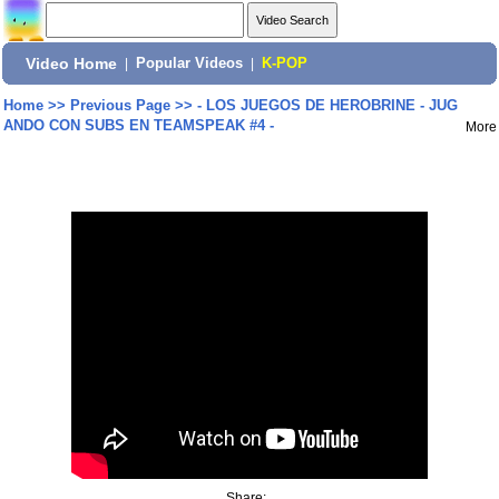
Video Home
|
Popular Videos
|
K-POP
Home
>>
Previous Page
>>
- LOS JUEGOS DE HEROBRINE - JUG
ANDO CON SUBS EN TEAMSPEAK #4 -
More
Share: