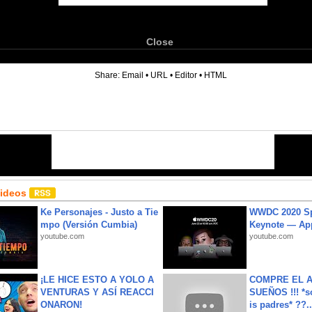
Close
6
Share:
Email
•
URL
•
Editor
•
HTML
Videos
Ke Personajes - Justo a Tie
WWDC 2020 Sp
mpo (Versión Cumbia)
Keynote — Ap
youtube.com
youtube.com
¡LE HICE ESTO A YOLO A
COMPRE EL A
VENTURAS Y ASÍ REACCI
SUEÑOS !!! *s
ONARON!
is padres* ??..