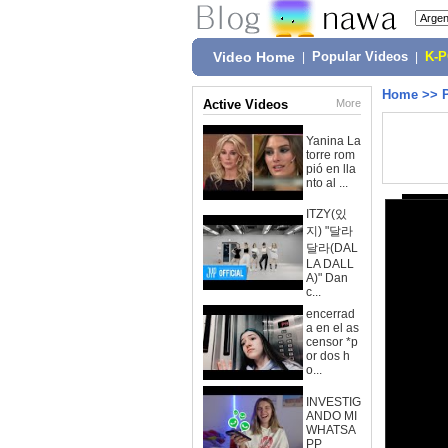
Video Home
|
Popular Videos
|
K-
Home
>>
Active Videos
More
Yanina La
torre rom
pió en lla
nto al ...
ITZY(있
지) "달라
달라(DAL
LA DALL
A)" Dan
c...
encerrad
a en el as
censor *p
or dos h
o...
INVESTIG
ANDO MI
WHATSA
PP