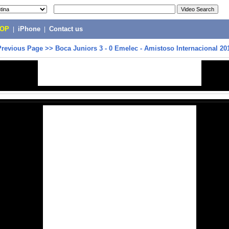
POP
|
iPhone
|
Contact us
Previous Page
>>
Boca Juniors 3 - 0 Emelec - Amistoso Internacional 20