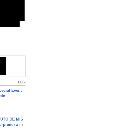
More
ecial Event
ple
UTO DE MIS
orprendi a m
.