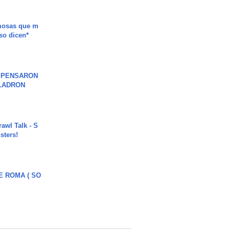
mosas que m
so dicen*
S PENSARON
LADRON
rawl Talk - S
sters!
E ROMA ( SO