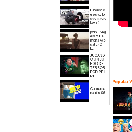
Lavado d
e auto: lo
que nadie
lava (...
jxdn - Ang
els & De
mons Aco
ustic (Of
f...
JUGAND
O UN JU
EGO DE
TERROR
POR PRI
ME...
Popular 
Cuarente
na día 96