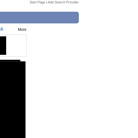
Start Page
|
Add Search Provider
16
More