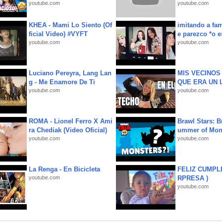
youtube.com
youtube.com
KHEA - Mami Lo Siento (Of
imitando a fa
ficial Video) #VYFT
e parezco *o e
youtube.com
youtube.com
Luciano Pereyra, Lang Lan
MIS VECINO
g - Me Enamore De Ti
QUE ERA UN 
youtube.com
youtube.com
ROMA - Lionel Ferro X Ami
Brawl Stars: B
ra Chediak (Video Oficial)
ummer of Mon
youtube.com
youtube.com
La Renga - En Bicicleta
FELIZ CUMPL
youtube.com
RPRESA )
youtube.com