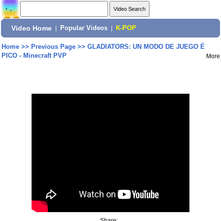
Video Home
|
Popular Videos
|
K-POP
Home
>>
Previous Page
>>
GLADIATORS: UN MODO DE JUEGO É
PICO - Minecraft PVP
More
Share: