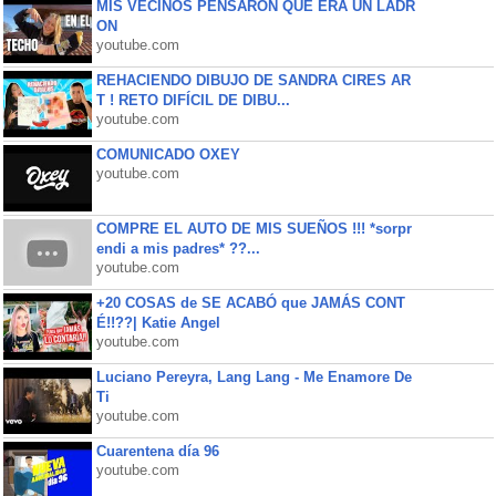
MIS VECINOS PENSARON QUE ERA UN LADR
ON
youtube.com
REHACIENDO DIBUJO DE SANDRA CIRES AR
T ! RETO DIFÍCIL DE DIBU...
youtube.com
COMUNICADO OXEY
youtube.com
COMPRE EL AUTO DE MIS SUEÑOS !!! *sorpr
endi a mis padres* ??...
youtube.com
+20 COSAS de SE ACABÓ que JAMÁS CONT
É!!??| Katie Angel
youtube.com
Luciano Pereyra, Lang Lang - Me Enamore De
Ti
youtube.com
Cuarentena día 96
youtube.com