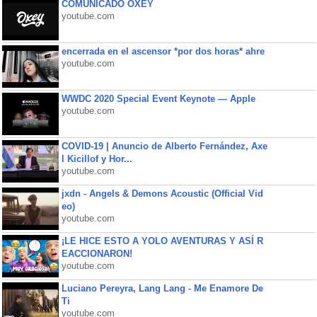
COMUNICADO OXEY
youtube.com
encerrada en el ascensor *por dos horas* ahre
youtube.com
WWDC 2020 Special Event Keynote — Apple
youtube.com
COVID-19 | Anuncio de Alberto Fernández, Axe
l Kicillof y Hor...
youtube.com
jxdn - Angels & Demons Acoustic (Official Vid
eo)
youtube.com
¡LE HICE ESTO A YOLO AVENTURAS Y ASÍ R
EACCIONARON!
youtube.com
Luciano Pereyra, Lang Lang - Me Enamore De
Ti
youtube.com