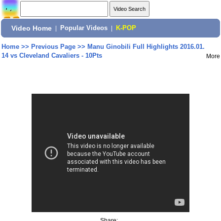
Video Home
|
Popular Videos
|
K-POP
Home
>>
Previous Page
>>
Manu Ginobili Full Highlights 2016.01.
14 vs Cleveland Cavaliers - 10Pts
More
Share: