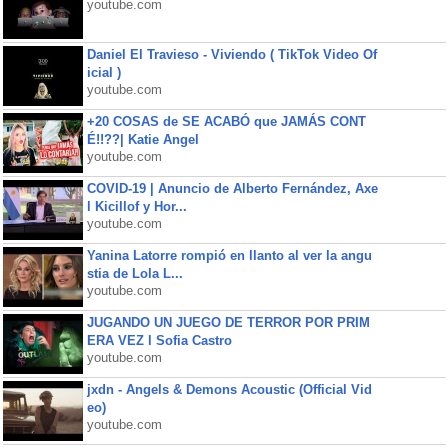
youtube.com
Daniel El Travieso - Viviendo ( TikTok Video Of
icial )
youtube.com
+20 COSAS de SE ACABÓ que JAMÁS CONT
É!!??| Katie Angel
youtube.com
COVID-19 | Anuncio de Alberto Fernández, Axe
l Kicillof y Hor...
youtube.com
Yanina Latorre rompió en llanto al ver la angu
stia de Lola L...
youtube.com
JUGANDO UN JUEGO DE TERROR POR PRIM
ERA VEZ l Sofia Castro
youtube.com
jxdn - Angels & Demons Acoustic (Official Vid
eo)
youtube.com