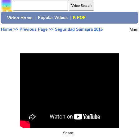
Video Home
|
Popular Videos
|
K-POP
Home
>>
Previous Page
>>
Seguridad Samsara 2016
More
Share: