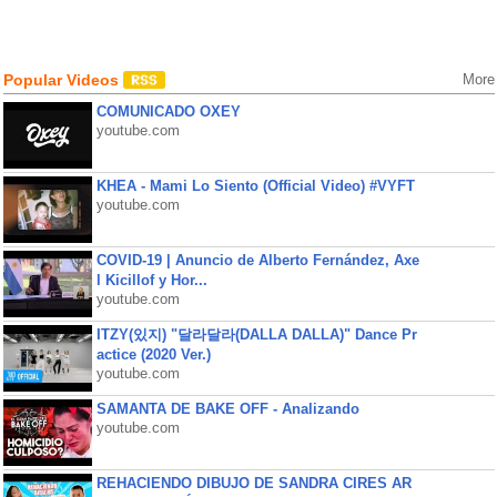
Popular Videos
More
COMUNICADO OXEY
youtube.com
KHEA - Mami Lo Siento (Official Video) #VYFT
youtube.com
COVID-19 | Anuncio de Alberto Fernández, Axe
l Kicillof y Hor...
youtube.com
ITZY(있지) "달라달라(DALLA DALLA)" Dance Pr
actice (2020 Ver.)
youtube.com
SAMANTA DE BAKE OFF - Analizando
youtube.com
REHACIENDO DIBUJO DE SANDRA CIRES AR