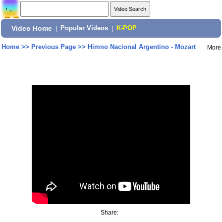
Video Home
|
Popular Videos
|
K-POP
Home
>>
Previous Page
>>
Himno Nacional Argentino - Mozart
More
Share: