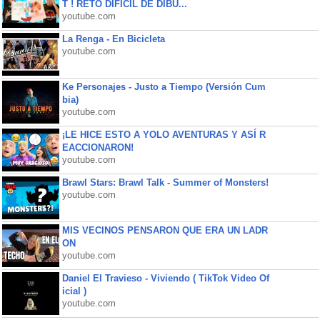
T ! RETO DIFÍCIL DE DIBU...
youtube.com
La Renga - En Bicicleta
youtube.com
Ke Personajes - Justo a Tiempo (Versión Cum
bia)
youtube.com
¡LE HICE ESTO A YOLO AVENTURAS Y ASÍ R
EACCIONARON!
youtube.com
Brawl Stars: Brawl Talk - Summer of Monsters!
youtube.com
MIS VECINOS PENSARON QUE ERA UN LADR
ON
youtube.com
Daniel El Travieso - Viviendo ( TikTok Video Of
icial )
youtube.com