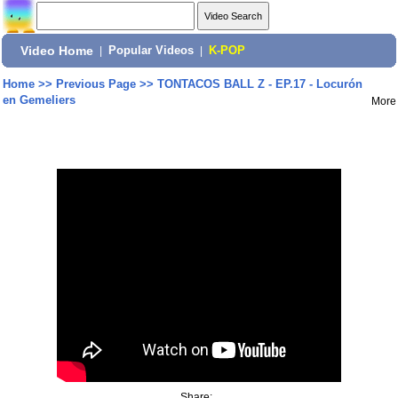
Video Home
|
Popular Videos
|
K-POP
Home
>>
Previous Page
>>
TONTACOS BALL Z - EP.17 - Locurón
en Gemeliers
More
Share: