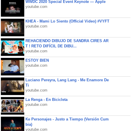
WWDC 2020 Special Event Keynote — Apple
youtube.com
KHEA - Mami Lo Siento (Official Video) #VYFT
youtube.com
REHACIENDO DIBUJO DE SANDRA CIRES AR
T ! RETO DIFÍCIL DE DIBU...
youtube.com
ESTOY BIEN
youtube.com
Luciano Pereyra, Lang Lang - Me Enamore De
Ti
youtube.com
La Renga - En Bicicleta
youtube.com
Ke Personajes - Justo a Tiempo (Versión Cum
bia)
youtube.com