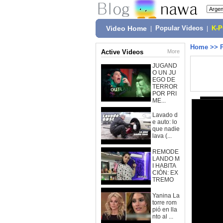
Video Home
|
Popular Videos
|
K-
Home
>>
Active Videos
More
JUGAND
O UN JU
EGO DE
TERROR
POR PRI
ME...
Lavado d
e auto: lo
que nadie
lava (...
REMODE
LANDO M
I HABITA
CIÓN: EX
TREMO
Yanina La
torre rom
pió en lla
nto al ...