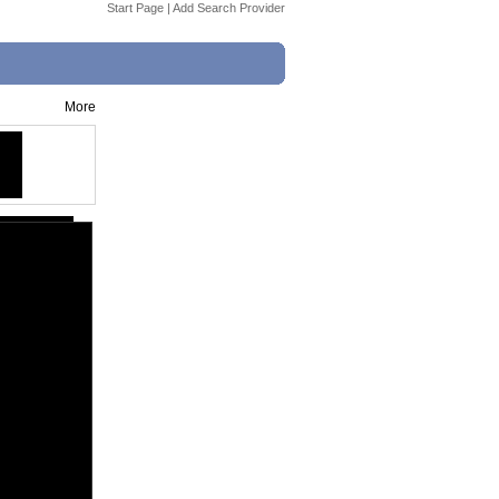
Start Page
|
Add Search Provider
More