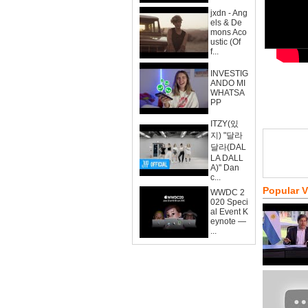
jxdn - Ang
els & De
mons Aco
ustic (Of
f...
INVESTIG
ANDO MI
WHATSA
PP
ITZY(있
지) "달라
달라(DAL
LA DALL
A)" Dan
c...
Popular 
WWDC 2
020 Speci
al Event K
eynote —
...