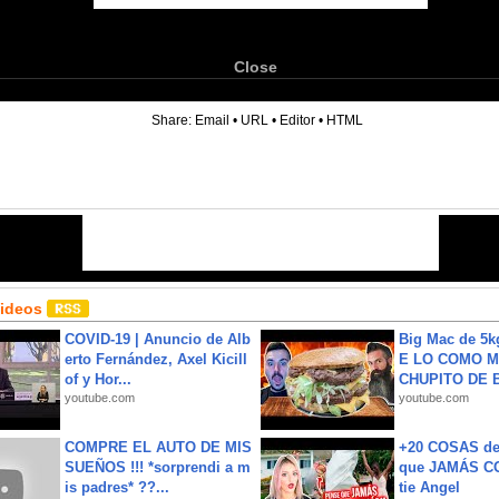
Close
6
Share:
Email
•
URL
•
Editor
•
HTML
Videos
COVID-19 | Anuncio de Alb
Big Mac de 5k
erto Fernández, Axel Kicill
E LO COMO M
of y Hor...
CHUPITO DE B
youtube.com
youtube.com
COMPRE EL AUTO DE MIS
+20 COSAS d
SUEÑOS !!! *sorprendi a m
que JAMÁS CO
is padres* ??...
tie Angel