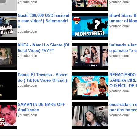
youtube.com
youtube.com
Gasté 100,000 USD haciend
Brawl Stars: B
o este video! | Salomondri
ummer of Mon
n
youtube.com
youtube.com
KHEA - Mami Lo Siento (Of
imitando a fa
ficial Video) #VYFT
e parezco *o e
youtube.com
youtube.com
Daniel El Travieso - Vivien
REHACIENDO 
do ( TikTok Video Oficial )
SANDRA CIRE
youtube.com
O DIFÍCIL DE 
youtube.com
SAMANTA DE BAKE OFF -
encerrada en e
Analizando
por dos horas
youtube.com
youtube.com