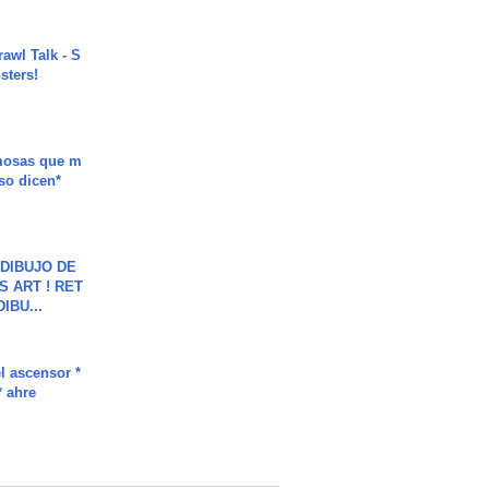
rawl Talk - S
sters!
mosas que m
so dicen*
DIBUJO DE
S ART ! RET
DIBU...
l ascensor *
* ahre