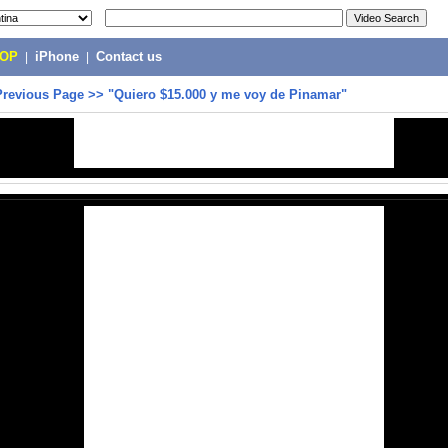
POP
|
iPhone
|
Contact us
Previous Page
>>
"Quiero $15.000 y me voy de Pinamar"