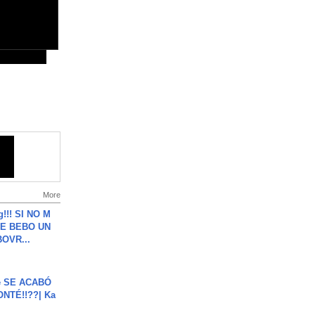
More
g!!! SI NO M
E BEBO UN
OVR...
e SE ACABÓ
NTÉ!!??| Ka