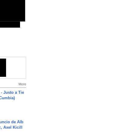
More
- Justo a Tie
 Cumbia)
uncio de Alb
, Axel Kicill