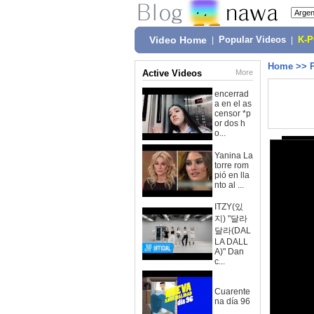
Video Home
|
Popular Videos
|
K-
Home
>>
Active Videos
More
encerrad
a en el as
censor *p
or dos h
o...
Yanina La
torre rom
pió en lla
nto al ...
ITZY(있
지) "달라
달라(DAL
LA DALL
A)" Dan
c...
Cuarente
na día 96