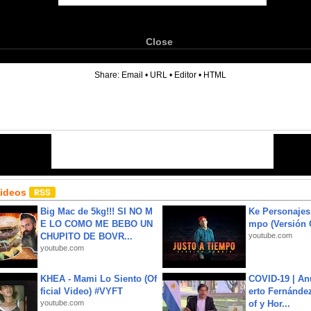
Close
6
Share:
Email
•
URL
•
Editor
•
HTML
Videos
Big Mac de 5kg!!! SI NO M
Ke Personajes 
E LO COMO ME BEBO UN
mpo (Versión
CHUPITO DE BOVR...
youtube.com
youtube.com
KHEA - Mami Lo Siento (Of
COVID-19 | An
ficial Video) #VYFT
erto Fernández
youtube.com
of y Hor...