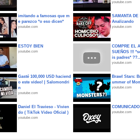
youtube.com
imitando a famosas que m
SAMANTA DE 
e parezco *o eso dicen*
Analizando
youtube.com
youtube.com
ESTOY BIEN
COMPRE EL A
youtube.com
SUEÑOS !!! *s
is padres* ??..
youtube.com
Gasté 100,000 USD haciend
Brawl Stars: B
o este video! | Salomondri
ummer of Mon
n
youtube.com
youtube.com
Daniel El Travieso - Vivien
COMUNICADO
do ( TikTok Video Oficial )
youtube.com
youtube.com