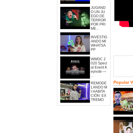
JUGAND
O UN JU
EGO DE
TERROR
POR PRI
ME...
INVESTIG
ANDO MI
WHATSA
PP
WWDC 2
020 Speci
al Event K
eynote —
...
Popular 
REMODE
LANDO M
I HABITA
CIÓN: EX
TREMO