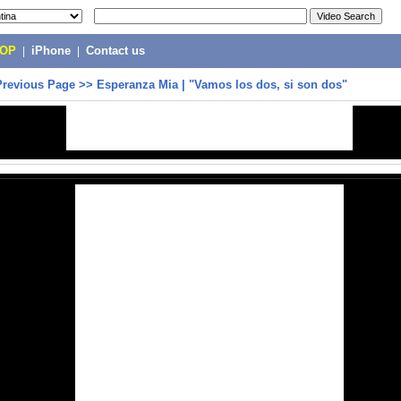
POP
|
iPhone
|
Contact us
Previous Page
>>
Esperanza Mia | "Vamos los dos, si son dos"