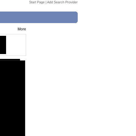
Start Page
|
Add Search Provider
More