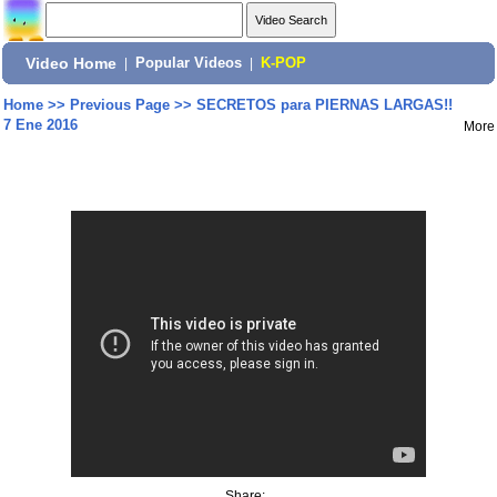
Video Home
|
Popular Videos
|
K-POP
Home
>>
Previous Page
>>
SECRETOS para PIERNAS LARGAS!!
7 Ene 2016
More
Share: