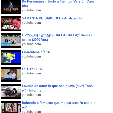
Ke Personajes - Justo a Tiempo (Versión Cum
bia)
youtube.com
SAMANTA DE BAKE OFF - Analizando
youtube.com
ITZY(있지) "달라달라(DALLA DALLA)" Dance Pr
actice (2020 Ver.)
youtube.com
Cuarentena día 96
youtube.com
ESTOY BIEN
youtube.com
Lavado de auto: lo que nadie lava (nivel "obs
e") - Informe -...
youtube.com
imitando a famosas que me parezco *o eso dic
en*
youtube.com