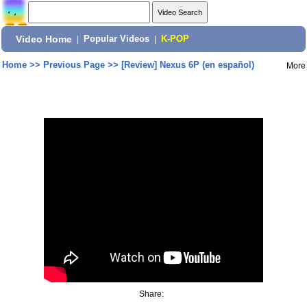
Video Home
|
Popular Videos
|
K-POP
Home
>>
Previous Page
>>
[Review] Nexus 6P (en español)
More
Share: