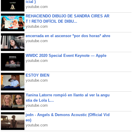
icial )
youtube.com
REHACIENDO DIBUJO DE SANDRA CIRES AR
T ! RETO DIFÍCIL DE DIBU...
youtube.com
encerrada en el ascensor *por dos horas* ahre
youtube.com
WWDC 2020 Special Event Keynote — Apple
youtube.com
ESTOY BIEN
youtube.com
Yanina Latorre rompió en llanto al ver la angu
stia de Lola L...
youtube.com
jxdn - Angels & Demons Acoustic (Official Vid
eo)
youtube.com