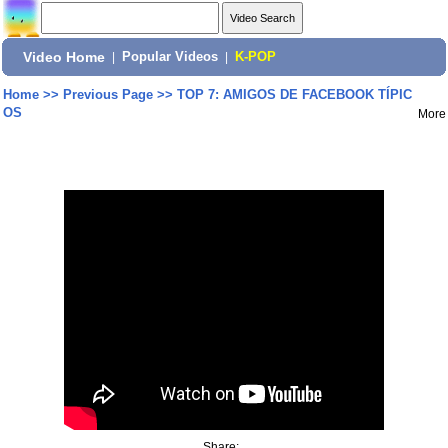
Video Home
|
Popular Videos
|
K-POP
Home
>>
Previous Page
>>
TOP 7: AMIGOS DE FACEBOOK TÍPIC
OS
More
Share: