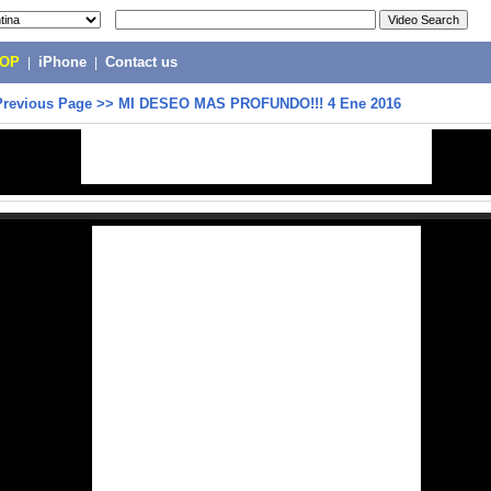
POP
|
iPhone
|
Contact us
Previous Page
>>
MI DESEO MAS PROFUNDO!!! 4 Ene 2016