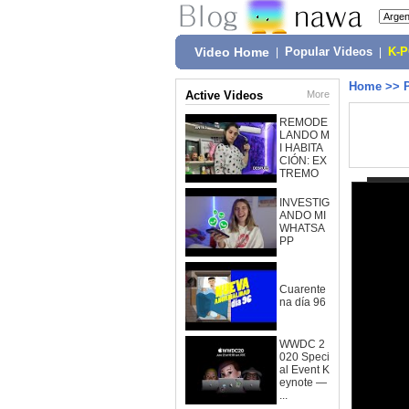
Video Home
|
Popular Videos
|
K-
Home
>>
Active Videos
More
REMODE
LANDO M
I HABITA
CIÓN: EX
TREMO
INVESTIG
ANDO MI
WHATSA
PP
Cuarente
na día 96
WWDC 2
020 Speci
al Event K
eynote —
...