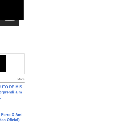
More
UTO DE MIS
orprendi a m
.
 Ferro X Ami
deo Oficial)