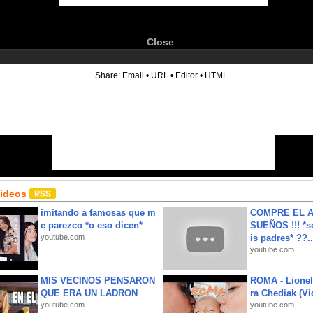
Close
6
Share:
Email
•
URL
•
Editor
•
HTML
Videos
imitando a famosas que m
COMPRE EL A
e parezco *o eso dicen*
SUEÑOS !!! *s
youtube.com
is padres* ??..
youtube.com
MIS VECINOS PENSARON
ROMA - Lionel
QUE ERA UN LADRON
ra Chediak (Vi
youtube.com
youtube.com