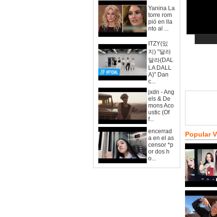
Yanina La
torre rom
pió en lla
nto al ...
ITZY(있
지) "달라
달라(DAL
LA DALL
A)" Dan
c...
jxdn - Ang
els & De
mons Aco
ustic (Of
f...
encerrad
Popular 
a en el as
censor *p
or dos h
o...