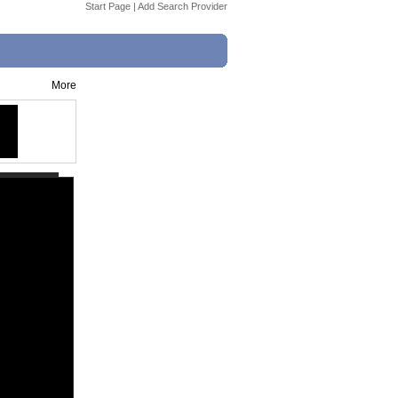
Start Page
|
Add Search Provider
More