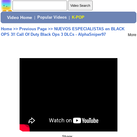
Video Home
|
Popular Videos
|
K-POP
Home
>>
Previous Page
>>
NUEVOS ESPECIALISTAS en BLACK
OPS 3!! Call Of Duty Black Ops 3 DLCs - AlphaSniper97
More
Share: