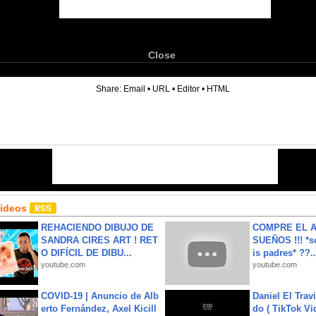
Close
6
Share:
Email
•
URL
•
Editor
•
HTML
Videos
REHACIENDO DIBUJO DE
COMPRE EL A
SANDRA CIRES ART ! RET
SUEÑOS !!! *s
O DIFÍCIL DE DIBU...
is padres* ??..
youtube.com
youtube.com
COVID-19 | Anuncio de Alb
Daniel El Trav
erto Fernández, Axel Kicill
do ( TikTok Vid