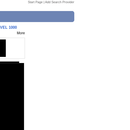
Start Page
|
Add Search Provider
VEL 1000
More