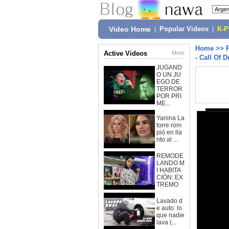
Video Home
|
Popular Videos
|
K-
Home
>>
Active Videos
More
- Call Of 
JUGAND
O UN JU
EGO DE
TERROR
POR PRI
ME...
Yanina La
torre rom
pió en lla
nto al ...
REMODE
LANDO M
I HABITA
CIÓN: EX
TREMO
Lavado d
e auto: lo
que nadie
lava (...