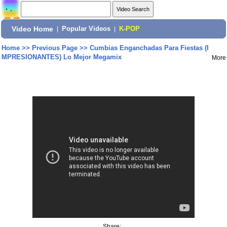
Video Home
|
Popular Videos
|
K-POP
Home
>>
Previous Page
>>
Cumbias Enganchadas Para Fiestas (I
MPRESIONANTES) Lo Mejor Megamix
More
Share: