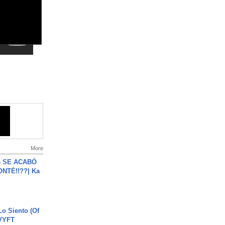
More
e SE ACABÓ
NTÉ!!??| Ka
o Siento (Of
#VYFT