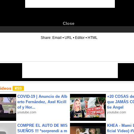
Close
6
Share:
Email
•
URL
•
Editor
•
HTML
Videos
COVID-19 | Anuncio de Alb
+20 COSAS d
erto Fernández, Axel Kicill
que JAMÁS CO
of y Hor...
tie Angel
youtube.com
youtube.com
COMPRE EL AUTO DE MIS
KHEA - Mami L
SUEÑOS !!! *sorprendi a m
ficial Video) 