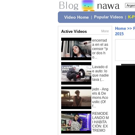
Video Home
|
Popular Videos
|
K-
Home
>>
Active Videos
More
2015
encerrad
a en el as
censor *p
or dos h
o...
Lavado d
e auto: lo
que nadie
lava (...
jxdn - Ang
els & De
mons Aco
ustic (Of
f...
REMODE
LANDO M
I HABITA
CIÓN: EX
TREMO