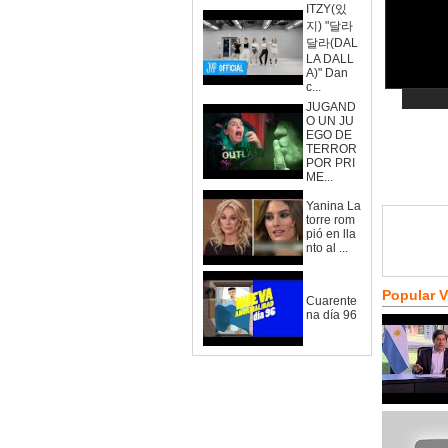
ITZY(있
지) "달라
달라(DAL
LA DALL
A)" Dan
c...
JUGAND
O UN JU
EGO DE
TERROR
POR PRI
ME...
Yanina La
torre rom
pió en lla
nto al ...
Popular 
Cuarente
na día 96