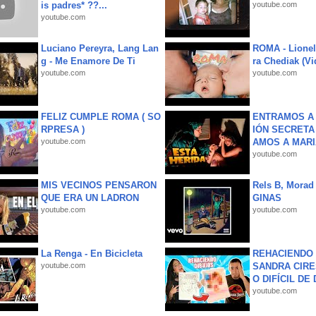
is padres* ??...
youtube.com
youtube.com
Luciano Pereyra, Lang Lan
ROMA - Lionel
g - Me Enamore De Ti
ra Chediak (Vi
youtube.com
youtube.com
FELIZ CUMPLE ROMA ( SO
ENTRAMOS A 
RPRESA )
IÓN SECRETA
youtube.com
AMOS A MARIA
youtube.com
MIS VECINOS PENSARON
Rels B, Morad
QUE ERA UN LADRON
GINAS
youtube.com
youtube.com
La Renga - En Bicicleta
REHACIENDO 
youtube.com
SANDRA CIRE
O DIFÍCIL DE 
youtube.com