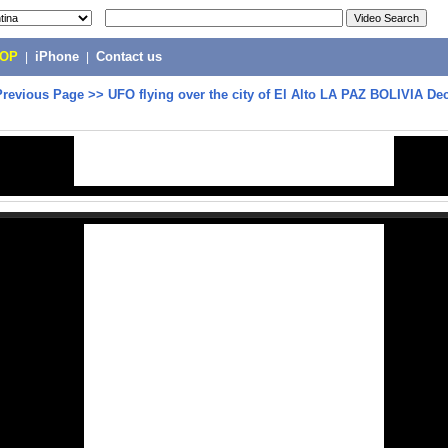
POP
|
iPhone
|
Contact us
Previous Page
>>
UFO flying over the city of El Alto LA PAZ BOLIVIA D