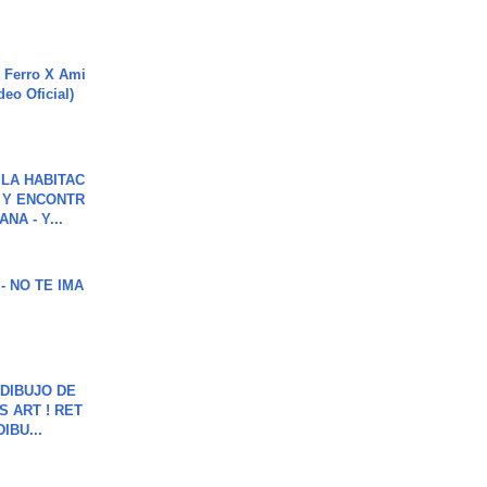
 Ferro X Ami
deo Oficial)
LA HABITAC
 Y ENCONTR
NA - Y...
 - NO TE IMA
DIBUJO DE
S ART ! RET
DIBU...