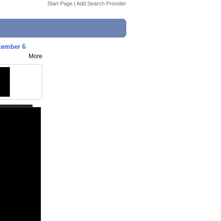
Start Page
|
Add Search Provider
ecember 6
More