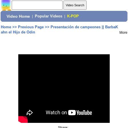
Video Home
|
Popular Videos
|
K-POP
Home
>>
Previous Page
>>
Presentación de campeones || BarbaK
ahn el Hijo de Odin
More
Share: