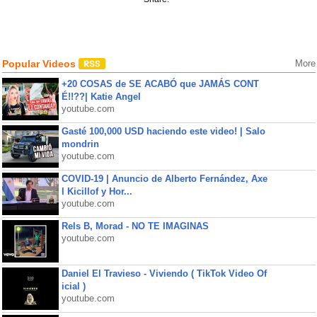
Popular Videos
More
+20 COSAS de SE ACABÓ que JAMÁS CONT
É!!??| Katie Angel
youtube.com
Gasté 100,000 USD haciendo este video! | Salo
mondrin
youtube.com
COVID-19 | Anuncio de Alberto Fernández, Axe
l Kicillof y Hor...
youtube.com
Rels B, Morad - NO TE IMAGINAS
youtube.com
Daniel El Travieso - Viviendo ( TikTok Video Of
icial )
youtube.com