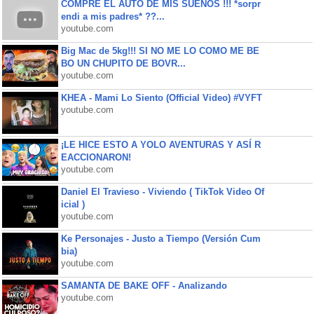
COMPRE EL AUTO DE MIS SUEÑOS !!! *sorpr
endi a mis padres* ??...
youtube.com
Big Mac de 5kg!!! SI NO ME LO COMO ME BE
BO UN CHUPITO DE BOVR...
youtube.com
KHEA - Mami Lo Siento (Official Video) #VYFT
youtube.com
¡LE HICE ESTO A YOLO AVENTURAS Y ASÍ R
EACCIONARON!
youtube.com
Daniel El Travieso - Viviendo ( TikTok Video Of
icial )
youtube.com
Ke Personajes - Justo a Tiempo (Versión Cum
bia)
youtube.com
SAMANTA DE BAKE OFF - Analizando
youtube.com