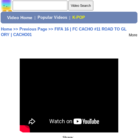
Video Home
|
Popular Videos
|
K-POP
Home
>>
Previous Page
>>
FIFA 16 | FC CACHO #11 ROAD TO GL
ORY | CACHO01
More
Share: