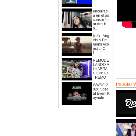
encerrad
a en el as
censor *p
or dos h
o...
jxdn - Ang
els & De
mons Aco
ustic (Of
f...
REMODE
LANDO M
I HABITA
CIÓN: EX
TREMO
Popular 
WWDC 2
020 Speci
al Event K
eynote —
...