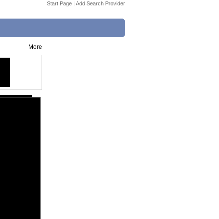
Start Page
|
Add Search Provider
More