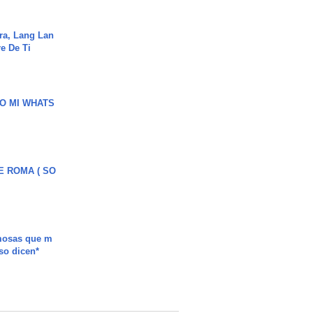
ra, Lang Lan
e De Ti
O MI WHATS
E ROMA ( SO
mosas que m
so dicen*