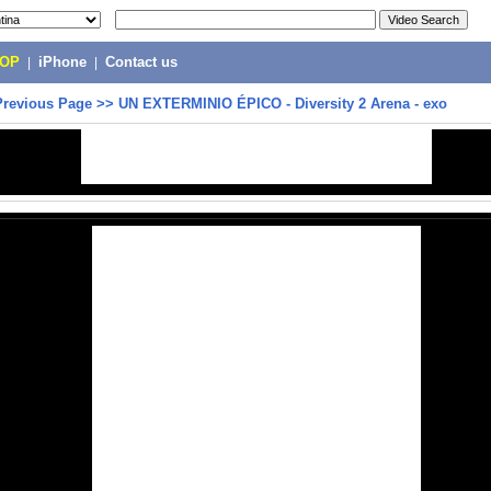
POP
|
iPhone
|
Contact us
Previous Page
>>
UN EXTERMINIO ÉPICO - Diversity 2 Arena - exo