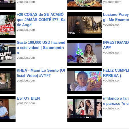
youtube.com
youtube.com
+20 COSAS de SE ACABÓ
Luciano Perey
que JAMÁS CONTÉ!!??| Ka
g - Me Enamor
tie Angel
youtube.com
youtube.com
Gasté 100,000 USD haciend
INVESTIGAND
o este video! | Salomondri
APP
n
youtube.com
youtube.com
KHEA - Mami Lo Siento (Of
FELIZ CUMPL
ficial Video) #VYFT
RPRESA )
youtube.com
youtube.com
ESTOY BIEN
imitando a fa
youtube.com
e parezco *o e
youtube.com