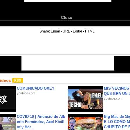
Close
6
Share:
Email
•
URL
•
Editor
•
HTML
Videos
COMUNICADO OXEY
MIS VECINO
youtube.com
QUE ERA UN 
youtube.com
COVID-19 | Anuncio de Alb
Big Mac de 5k
erto Fernández, Axel Kicill
E LO COMO M
of y Hor...
CHUPITO DE B