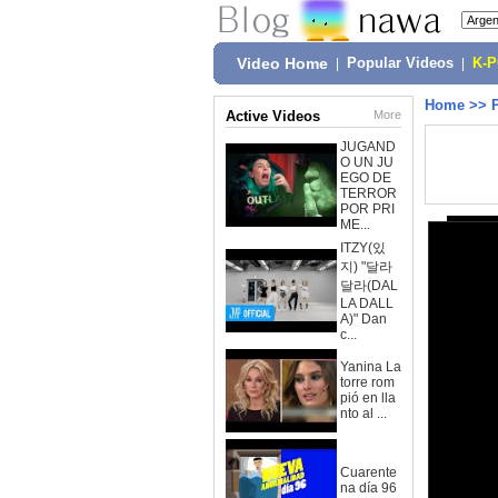
Video Home
|
Popular Videos
|
K-
Home
>>
Active Videos
More
JUGAND
O UN JU
EGO DE
TERROR
POR PRI
ME...
ITZY(있
지) "달라
달라(DAL
LA DALL
A)" Dan
c...
Yanina La
torre rom
pió en lla
nto al ...
Cuarente
na día 96