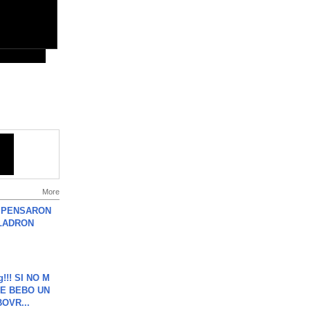
More
S PENSARON
LADRON
g!!! SI NO M
E BEBO UN
OVR...