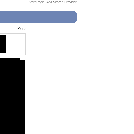
Start Page
|
Add Search Provider
More