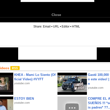
Close
6
Share:
Email
•
URL
•
Editor
•
HTML
Videos
KHEA - Mami Lo Siento (Of
Gasté 100,000
ficial Video) #VYFT
o este video! 
youtube.com
n
youtube.com
ESTOY BIEN
COMPRE EL A
youtube.com
SUEÑOS !!! *s
is padres* ??..