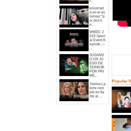
f...
encerrad
a en el as
censor *p
or dos h
o...
WWDC 2
020 Speci
al Event K
eynote —
...
JUGAND
O UN JU
EGO DE
TERROR
POR PRI
ME...
Popular 
Yanina La
torre rom
pió en lla
nto al ...