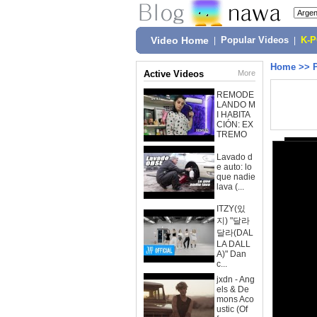
Video Home
|
Popular Videos
|
K-
Home
>>
Active Videos
More
REMODE
LANDO M
I HABITA
CIÓN: EX
TREMO
Lavado d
e auto: lo
que nadie
lava (...
ITZY(있
지) "달라
달라(DAL
LA DALL
A)" Dan
c...
jxdn - Ang
els & De
mons Aco
ustic (Of