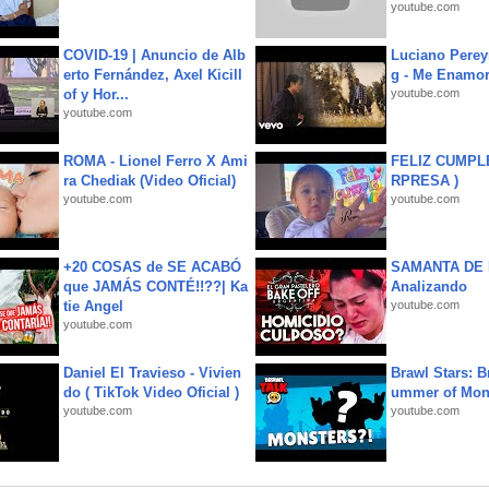
youtube.com
COVID-19 | Anuncio de Alb
Luciano Perey
erto Fernández, Axel Kicill
g - Me Enamor
of y Hor...
youtube.com
youtube.com
ROMA - Lionel Ferro X Ami
FELIZ CUMPL
ra Chediak (Video Oficial)
RPRESA )
youtube.com
youtube.com
+20 COSAS de SE ACABÓ
SAMANTA DE 
que JAMÁS CONTÉ!!??| Ka
Analizando
tie Angel
youtube.com
youtube.com
Daniel El Travieso - Vivien
Brawl Stars: B
do ( TikTok Video Oficial )
ummer of Mon
youtube.com
youtube.com