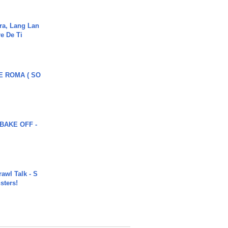
ra, Lang Lan
e De Ti
E ROMA ( SO
BAKE OFF -
rawl Talk - S
sters!