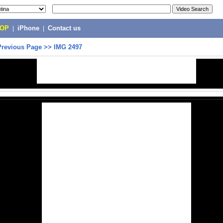
POP
|
iPhone
|
Contact us
Previous Page
>>
IMG 2497