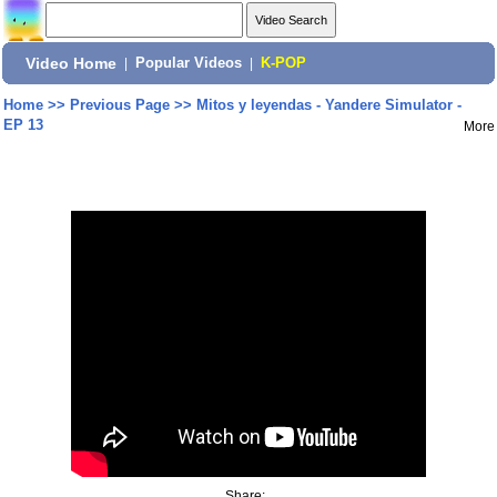
Video Home
|
Popular Videos
|
K-POP
Home
>>
Previous Page
>>
Mitos y leyendas - Yandere Simulator -
EP 13
More
Share: