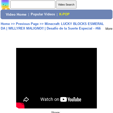
Video Home
|
Popular Videos
|
K-POP
Home
>>
Previous Page
>>
Minecraft: LUCKY BLOCKS ESMERAL
DA | WILLYREX MALIGNO!! | Desafío de la Suerte Especial - #66
More
Share: