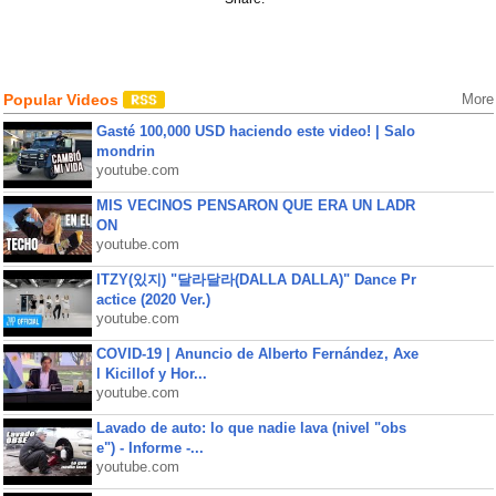
Popular Videos
More
Gasté 100,000 USD haciendo este video! | Salo
mondrin
youtube.com
MIS VECINOS PENSARON QUE ERA UN LADR
ON
youtube.com
ITZY(있지) "달라달라(DALLA DALLA)" Dance Pr
actice (2020 Ver.)
youtube.com
COVID-19 | Anuncio de Alberto Fernández, Axe
l Kicillof y Hor...
youtube.com
Lavado de auto: lo que nadie lava (nivel "obs
e") - Informe -...
youtube.com