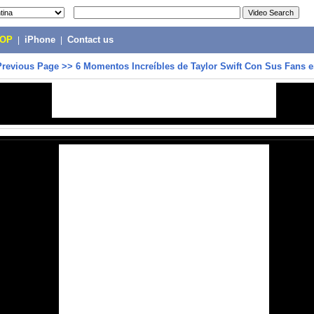
POP
|
iPhone
|
Contact us
Previous Page
>>
6 Momentos Increíbles de Taylor Swift Con Sus Fans e