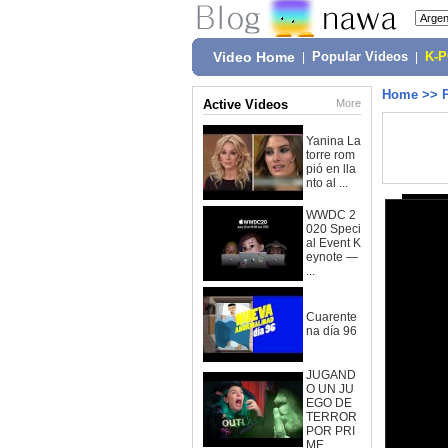
Video Home
|
Popular Videos
|
K-
Home
>>
Active Videos
More
Yanina La
torre rom
pió en lla
nto al ...
WWDC 2
020 Speci
al Event K
eynote —
...
Cuarente
na día 96
JUGAND
O UN JU
EGO DE
TERROR
POR PRI
ME...