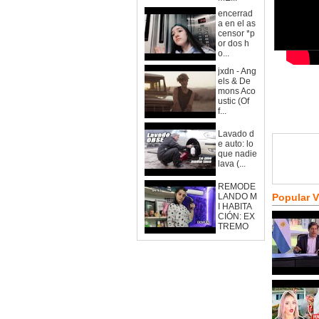
encerrad
a en el as
censor *p
or dos h
o...
jxdn - Ang
els & De
mons Aco
ustic (Of
f...
Lavado d
e auto: lo
que nadie
lava (...
REMODE
LANDO M
Popular 
I HABITA
CIÓN: EX
TREMO