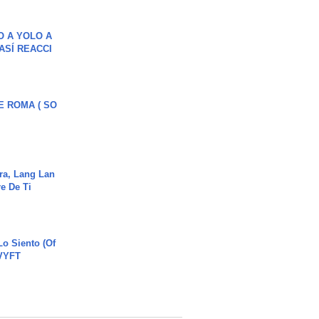
O A YOLO A
ASÍ REACCI
E ROMA ( SO
ra, Lang Lan
e De Ti
o Siento (Of
#VYFT