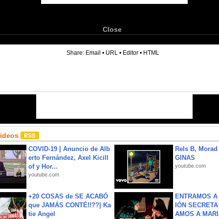
Close
6
Share:
Email
•
URL
•
Editor
•
HTML
Videos
COVID-19 | Anuncio de Alb
Rels B, Morad
erto Fernández, Axel Kicill
GINAS
of y Hor...
youtube.com
youtube.com
+20 COSAS de SE ACABÓ
ENTRAMOS A 
que JAMÁS CONTÉ!!??| Ka
IÓN SECRETA
tie Angel
AMOS A MARIA