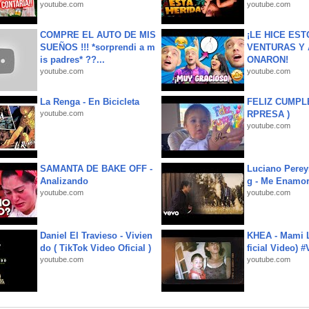
youtube.com
youtube.com
COMPRE EL AUTO DE MIS
¡LE HICE EST
SUEÑOS !!! *sorprendi a m
VENTURAS Y 
is padres* ??...
ONARON!
youtube.com
youtube.com
La Renga - En Bicicleta
FELIZ CUMPL
youtube.com
RPRESA )
youtube.com
SAMANTA DE BAKE OFF -
Luciano Perey
Analizando
g - Me Enamor
youtube.com
youtube.com
Daniel El Travieso - Vivien
KHEA - Mami L
do ( TikTok Video Oficial )
ficial Video) 
youtube.com
youtube.com