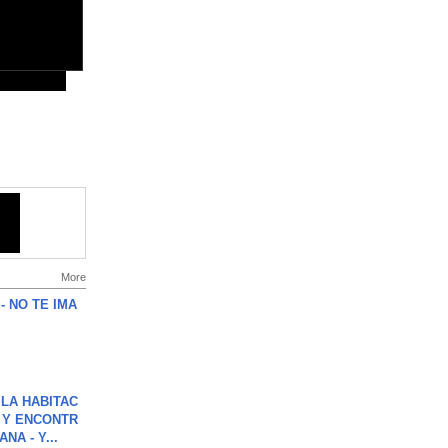
More
 - NO TE IMA
LA HABITAC
 Y ENCONTR
NA - Y...