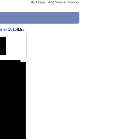
Start Page
|
Add Search Provider
n el 2015!
More