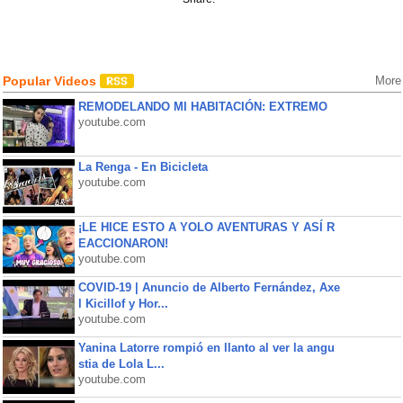
Popular Videos
More
REMODELANDO MI HABITACIÓN: EXTREMO
youtube.com
La Renga - En Bicicleta
youtube.com
¡LE HICE ESTO A YOLO AVENTURAS Y ASÍ R
EACCIONARON!
youtube.com
COVID-19 | Anuncio de Alberto Fernández, Axe
l Kicillof y Hor...
youtube.com
Yanina Latorre rompió en llanto al ver la angu
stia de Lola L...
youtube.com