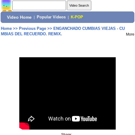
Video Home
|
Popular Videos
|
K-POP
Home
>>
Previous Page
>>
ENGANCHADO CUMBIAS VIEJAS - CU
MBIAS DEL RECUERDO. REMIX.
More
Share: