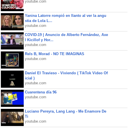
youtube.com
Yanina Latorre rompió en llanto al ver la angu
stia de Lola L...
youtube.com
COVID-19 | Anuncio de Alberto Fernández, Axe
l Kicillof y Hor...
youtube.com
Rels B, Morad - NO TE IMAGINAS
youtube.com
Daniel El Travieso - Viviendo ( TikTok Video Of
icial )
youtube.com
Cuarentena día 96
youtube.com
Luciano Pereyra, Lang Lang - Me Enamore De
Ti
youtube.com