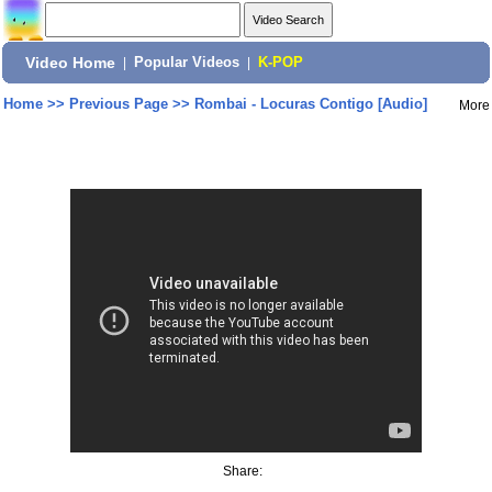
Video Home
|
Popular Videos
|
K-POP
Home
>>
Previous Page
>>
Rombai - Locuras Contigo [Audio]
More
Share: