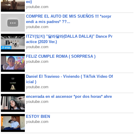
eo)
youtube.com
COMPRE EL AUTO DE MIS SUEÑOS !!! *sorpr
endi a mis padres* ??...
youtube.com
ITZY(있지) "달라달라(DALLA DALLA)" Dance Pr
actice (2020 Ver.)
youtube.com
FELIZ CUMPLE ROMA ( SORPRESA )
youtube.com
Daniel El Travieso - Viviendo ( TikTok Video Of
icial )
youtube.com
encerrada en el ascensor *por dos horas* ahre
youtube.com
ESTOY BIEN
youtube.com