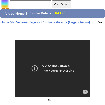
Video Home
|
Popular Videos
|
K-POP
Home
>>
Previous Page
>>
Rombai - Marama (Enganchados)
More
Share: