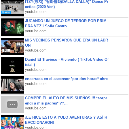
ITZY(있지) "달라달라(DALLA DALLA)" Dance Pr
actice (2020 Ver.)
youtube.com
JUGANDO UN JUEGO DE TERROR POR PRIM
ERA VEZ l Sofia Castro
youtube.com
MIS VECINOS PENSARON QUE ERA UN LADR
ON
youtube.com
Daniel El Travieso - Viviendo ( TikTok Video Of
icial )
youtube.com
encerrada en el ascensor *por dos horas* ahre
youtube.com
COMPRE EL AUTO DE MIS SUEÑOS !!! *sorpr
endi a mis padres* ??...
youtube.com
¡LE HICE ESTO A YOLO AVENTURAS Y ASÍ R
EACCIONARON!
youtube.com