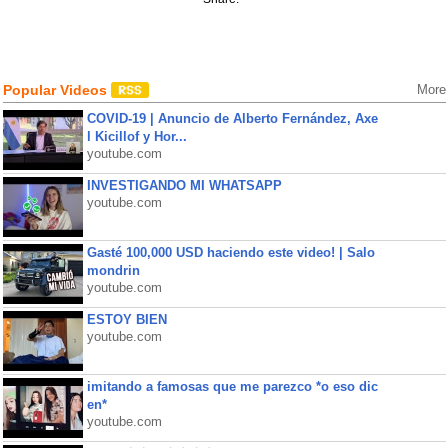
Popular Videos
More
COVID-19 | Anuncio de Alberto Fernández, Axe
l Kicillof y Hor...
youtube.com
INVESTIGANDO MI WHATSAPP
youtube.com
Gasté 100,000 USD haciendo este video! | Salo
mondrin
youtube.com
ESTOY BIEN
youtube.com
imitando a famosas que me parezco *o eso dic
en*
youtube.com