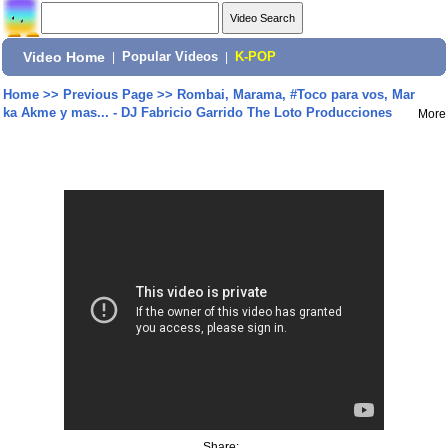
Video Home
|
Popular Videos
|
K-POP
Home
>>
Previous Page
>>
Rombai, Marama, #Toco para vos, Mar
ka Akme y mas... - DJ Fabricio Garrido The Loto Producciones
More
Share: