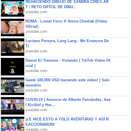
REHACIENDO DIBUJO DE SANDRA CIRES AR
T ! RETO DIFÍCIL DE DIBU...
youtube.com
ROMA - Lionel Ferro X Amira Chediak (Video
Oficial)
youtube.com
Luciano Pereyra, Lang Lang - Me Enamore De
Ti
youtube.com
Daniel El Travieso - Viviendo ( TikTok Video Of
icial )
youtube.com
Gasté 100,000 USD haciendo este video! | Salo
mondrin
youtube.com
COVID-19 | Anuncio de Alberto Fernández, Axe
l Kicillof y Hor...
youtube.com
¡LE HICE ESTO A YOLO AVENTURAS Y ASÍ R
EACCIONARON!
youtube.com