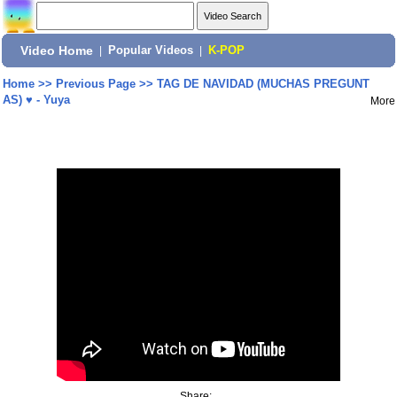
Video Home
|
Popular Videos
|
K-POP
Home
>>
Previous Page
>>
TAG DE NAVIDAD (MUCHAS PREGUNT
AS) ♥ - Yuya
More
Share: