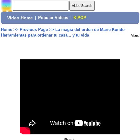
Video Home
|
Popular Videos
|
K-POP
Home
>>
Previous Page
>>
La magia del orden de Marie Kondo -
Herramientas para ordenar tu casa... y tu vida
More
Share: