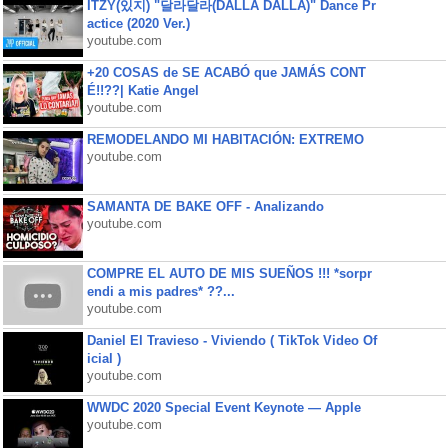
ITZY(있지) "달라달라(DALLA DALLA)" Dance Pr
actice (2020 Ver.)
youtube.com
+20 COSAS de SE ACABÓ que JAMÁS CONT
É!!??| Katie Angel
youtube.com
REMODELANDO MI HABITACIÓN: EXTREMO
youtube.com
SAMANTA DE BAKE OFF - Analizando
youtube.com
COMPRE EL AUTO DE MIS SUEÑOS !!! *sorpr
endi a mis padres* ??...
youtube.com
Daniel El Travieso - Viviendo ( TikTok Video Of
icial )
youtube.com
WWDC 2020 Special Event Keynote — Apple
youtube.com