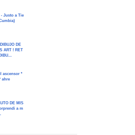
- Justo a Tie
 Cumbia)
DIBUJO DE
S ART ! RET
DIBU...
l ascensor *
* ahre
UTO DE MIS
orprendi a m
.