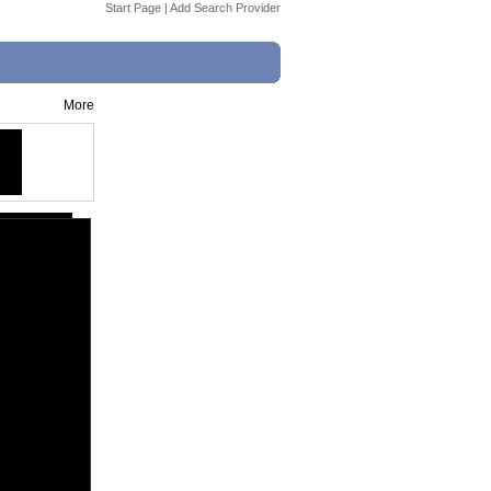
Start Page
|
Add Search Provider
More