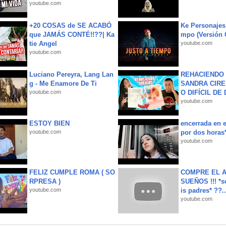
youtube.com
+20 COSAS de SE ACABÓ
Ke Personajes 
que JAMÁS CONTÉ!!??| Ka
mpo (Versión
tie Angel
youtube.com
youtube.com
Luciano Pereyra, Lang Lan
REHACIENDO 
g - Me Enamore De Ti
SANDRA CIRE
youtube.com
O DIFÍCIL DE 
youtube.com
ESTOY BIEN
encerrada en e
youtube.com
por dos horas
youtube.com
FELIZ CUMPLE ROMA ( SO
COMPRE EL A
RPRESA )
SUEÑOS !!! *s
youtube.com
is padres* ??..
youtube.com