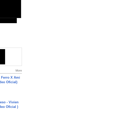
More
 Ferro X Ami
deo Oficial)
ieso - Vivien
eo Oficial )