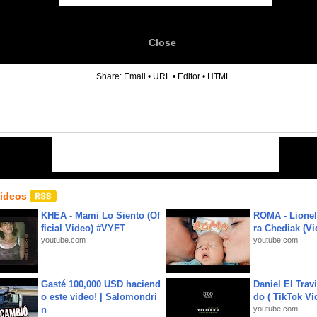
Close
6
Share:
Email
•
URL
•
Editor
•
HTML
Videos
KHEA - Mami Lo Siento (Of
ROMA - Lionel
ficial Video) #VYFT
ra Chediak (Vi
youtube.com
youtube.com
Gasté 100,000 USD haciend
Daniel El Trav
o este video! | Salomondri
do ( TikTok Vid
n
youtube.com