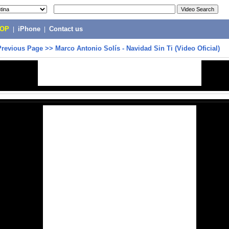
POP
|
iPhone
|
Contact us
Previous Page
>>
Marco Antonio Solís - Navidad Sin Ti (Video Oficial)