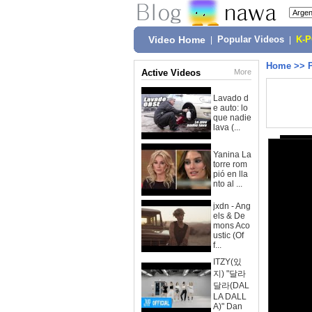
Video Home
|
Popular Videos
|
K-
Home
>>
Active Videos
More
Lavado d
e auto: lo
que nadie
lava (...
Yanina La
torre rom
pió en lla
nto al ...
jxdn - Ang
els & De
mons Aco
ustic (Of
f...
ITZY(있
지) "달라
달라(DAL
LA DALL
A)" Dan