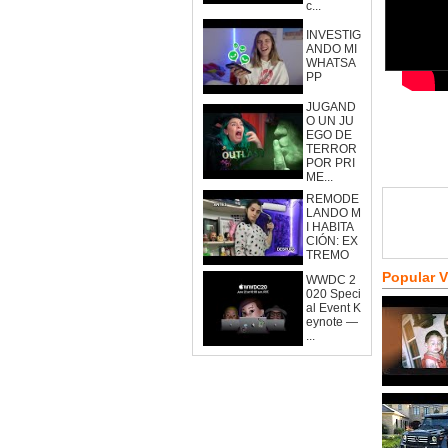
c...
INVESTIG
ANDO MI
WHATSA
PP
JUGAND
O UN JU
EGO DE
TERROR
POR PRI
ME...
REMODE
LANDO M
I HABITA
CIÓN: EX
TREMO
Popular 
WWDC 2
020 Speci
al Event K
eynote —
...