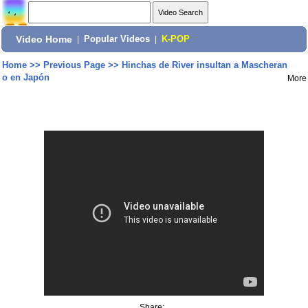
Video Home
|
Popular Videos
|
K-POP
Home
>>
Previous Page
>>
Hinchas de River insultan a Mascheran
o en Japón
More
Share: