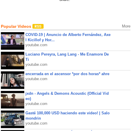
Popular Videos
More
COVID-19 | Anuncio de Alberto Fernández, Axe
l Kicillof y Hor...
youtube.com
Luciano Pereyra, Lang Lang - Me Enamore De
Ti
youtube.com
encerrada en el ascensor *por dos horas* ahre
youtube.com
jxdn - Angels & Demons Acoustic (Official Vid
eo)
youtube.com
Gasté 100,000 USD haciendo este video! | Salo
mondrin
youtube.com